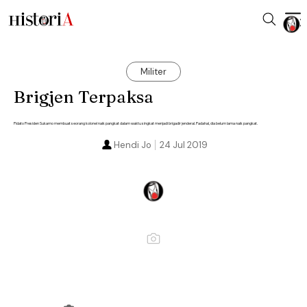
Militer
Brigjen Terpaksa
Pidato Presiden Sukarno membuat seorang kolonel naik pangkat dalam waktu singkat menjadi brigadir jenderal. Padahal, dia belum lama naik pangkat.
Hendi Jo
24 Jul 2019