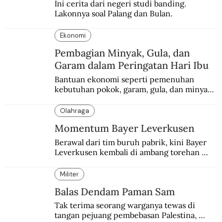
Ini cerita dari negeri studi banding. 
Lakonnya soal Palang dan Bulan.
Ekonomi
Pembagian Minyak, Gula, dan
Garam dalam Peringatan Hari Ibu
Bantuan ekonomi seperti pemenuhan 
kebutuhan pokok, garam, gula, dan minyak 
menjadi salah satu perhatian dalam 
peringatan Hari Ibu.
Olahraga
Momentum Bayer Leverkusen
Berawal dari tim buruh pabrik, kini Bayer 
Leverkusen kembali di ambang torehan 
“treble”. Sempat diejek dengan julukan 
“Neverkusen”.
Militer
Balas Dendam Paman Sam
Tak terima seorang warganya tewas di 
tangan pejuang pembebasan Palestina, 