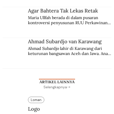
merantau ke Jawa dan menjadi pemuka 
agama Islam. Anaknya mengikuti jejaknya.
Agar Bahtera Tak Lekas Retak
Maria Ullfah berada di dalam pusaran 
kontroversi penyusunan RUU Perkawinan. 
Berbuah manis walau penuh kompromi.
Ahmad Subardjo van Karawang
Ahmad Subardjo lahir di Karawang dari 
keturunan bangsawan Aceh dan Jawa. Anak 
kesayangan mantri polisi ini pindah ke 
Batavia untuk melanjutkan pendidikan di 
sekolah Belanda.
ARTIKEL LAINNYA
Selengkapnya
Loman
Logo