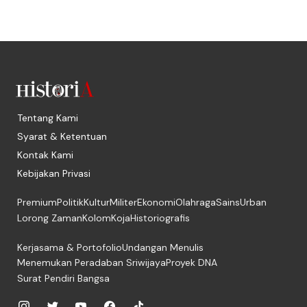
Tentang Kami
Syarat & Ketentuan
Kontak Kami
Kebijakan Privasi
Premium
Politik
Kultur
Militer
Ekonomi
Olahraga
Sains
Urban
Lorong Zaman
Kolom
Koja
Historiografis
Kerjasama & Portofolio
Undangan Menulis
Menemukan Peradaban Sriwijaya
Proyek DNA
Surat Pendiri Bangsa