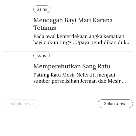
pemerintahan Ronald Reagan melakukan 
pembalasan.
Sains
Mencegah Bayi Mati Karena
Tetanus
Pada awal kemerdekaan angka kematian 
bayi cukup tinggi. Upaya pendidikan dukun 
pun dilakukan lewat Proyek Serpong.
Kuno
Memperebutkan Sang Ratu
Patung Ratu Mesir Nefertiti menjadi 
sumber perselisihan Jerman dan Mesir 
selama puluhan tahun.
Sebelumnya
Selanjutnya