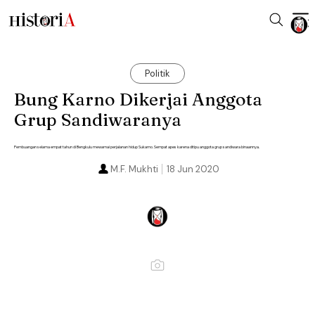
Politik
Bung Karno Dikerjai Anggota
Grup Sandiwaranya
Pembuangan selama empat tahun di Bengkulu mewarnai perjalanan hidup Sukarno. Sempat apes karena ditipu anggota grup sandiwara binaannya.
M.F. Mukhti
18 Jun 2020