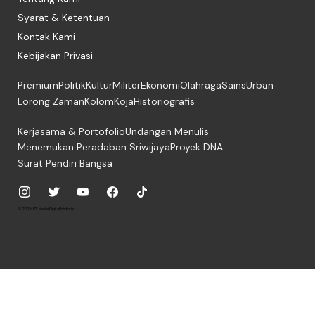
Syarat & Ketentuan
Kontak Kami
Kebijakan Privasi
Premium
Politik
Kultur
Militer
Ekonomi
Olahraga
Sains
Urban
Lorong Zaman
Kolom
Koja
Historiografis
Kerjasama & Portofolio
Undangan Menulis
Menemukan Peradaban Sriwijaya
Proyek DNA
Surat Pendiri Bangsa
© 2026, PT. Media Digital Historia.