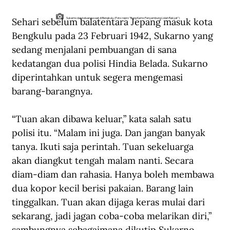
Sehari sebelum balatentara Jepang masuk kota 
Sukarno dan keluarga saat di Bengkulu. (Foto: repro "Bung Karno Penyambung Lidah Rakyat")
Bengkulu pada 23 Februari 1942, Sukarno yang 
sedang menjalani pembuangan di sana 
kedatangan dua polisi Hindia Belada. Sukarno 
diperintahkan untuk segera mengemasi 
barang-barangnya. 
“Tuan akan dibawa keluar,” kata salah satu 
polisi itu. “Malam ini juga. Dan jangan banyak 
tanya. Ikuti saja perintah. Tuan sekeluarga 
akan diangkut tengah malam nanti. Secara 
diam-diam dan rahasia. Hanya boleh membawa 
dua kopor kecil berisi pakaian. Barang lain 
tinggalkan. Tuan akan dijaga keras mulai dari 
sekarang, jadi jagan coba-coba melarikan diri,” 
sambungnya sebagaimana dikutip Sukarno 