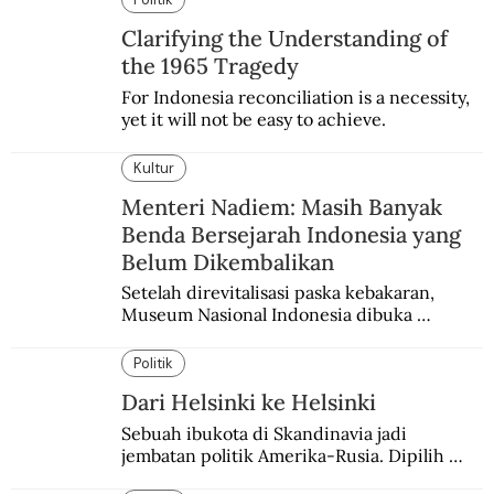
Clarifying the Understanding of
the 1965 Tragedy
For Indonesia reconciliation is a necessity, 
yet it will not be easy to achieve.
Kultur
Menteri Nadiem: Masih Banyak
Benda Bersejarah Indonesia yang
Belum Dikembalikan
Setelah direvitalisasi paska kebakaran, 
Museum Nasional Indonesia dibuka 
kembali. Bertepatan dengan perhelatan 
Pameran Repatriasi 2024.
Politik
Dari Helsinki ke Helsinki
Sebuah ibukota di Skandinavia jadi 
jembatan politik Amerika-Rusia. Dipilih 
karena kenetralannya sejak Perang Dingin.