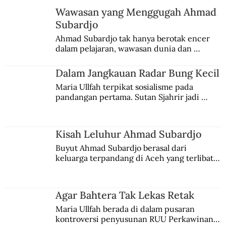
Wawasan yang Menggugah Ahmad
Subardjo
Ahmad Subardjo tak hanya berotak encer 
dalam pelajaran, wawasan dunia dan 
kesadaran kebangsaannya tumbuh berkat 
Jules Verne, Multatuli, hingga Sun Yat-sen.
Dalam Jangkauan Radar Bung Kecil
Maria Ullfah terpikat sosialisme pada 
pandangan pertama. Sutan Sjahrir jadi 
comblangnya.
Kisah Leluhur Ahmad Subardjo
Buyut Ahmad Subardjo berasal dari 
keluarga terpandang di Aceh yang terlibat 
persaingan kekuasaan. Dia memilih 
merantau ke Jawa dan menjadi pemuka 
agama Islam. Anaknya mengikuti jejaknya.
Agar Bahtera Tak Lekas Retak
Maria Ullfah berada di dalam pusaran 
kontroversi penyusunan RUU Perkawinan. 