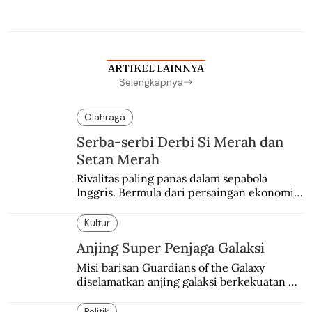
Berbuah manis walau penuh kompromi.
ARTIKEL LAINNYA
Selengkapnya
Olahraga
Serba-serbi Derbi Si Merah dan
Setan Merah
Rivalitas paling panas dalam sepabola 
Inggris. Bermula dari persaingan ekonomi 
dan industri.
Kultur
Anjing Super Penjaga Galaksi
Misi barisan Guardians of the Galaxy 
diselamatkan anjing galaksi berkekuatan 
super. Karakter yang terinspirasi dari Laika 
si martir antariksa Soviet.
Politik