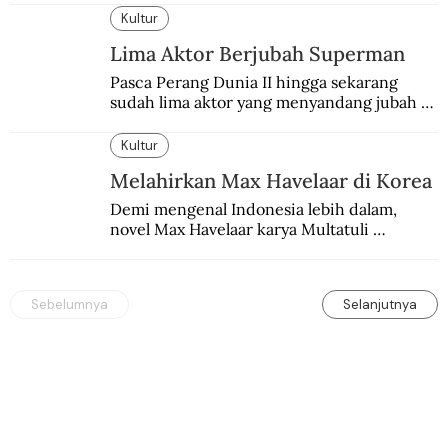
Kultur
Lima Aktor Berjubah Superman
Pasca Perang Dunia II hingga sekarang 
sudah lima aktor yang menyandang jubah 
Superman. Siapa yang paling difavoritkan 
para penggemarnya?
Kultur
Melahirkan Max Havelaar di Korea
Demi mengenal Indonesia lebih dalam, 
novel Max Havelaar karya Multatuli 
diterjemahkan ke dalam bahasa Korea.
Sebelumnya
Selanjutnya