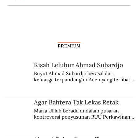
Cara Bumiputera Menghalau Flu
Spanyol
PREMIUM
Kisah Leluhur Ahmad Subardjo
Buyut Ahmad Subardjo berasal dari 
keluarga terpandang di Aceh yang terlibat 
persaingan kekuasaan. Dia memilih 
merantau ke Jawa dan menjadi pemuka 
agama Islam. Anaknya mengikuti jejaknya.
Agar Bahtera Tak Lekas Retak
Maria Ullfah berada di dalam pusaran 
kontroversi penyusunan RUU Perkawinan. 
Berbuah manis walau penuh kompromi.