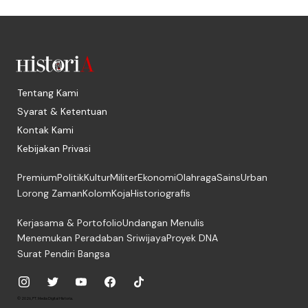
Tentang Kami
Syarat & Ketentuan
Kontak Kami
Kebijakan Privasi
Premium
Politik
Kultur
Militer
Ekonomi
Olahraga
Sains
Urban
Lorong Zaman
Kolom
Koja
Historiografis
Kerjasama & Portofolio
Undangan Menulis
Menemukan Peradaban Sriwijaya
Proyek DNA
Surat Pendiri Bangsa
© 2026, PT. Media Digital Historia.