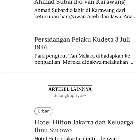
Ahmad Subardjo van Karawang
Ahmad Subardjo lahir di Karawang dari 
keturunan bangsawan Aceh dan Jawa. Anak 
kesayangan mantri polisi ini pindah ke 
Batavia untuk melanjutkan pendidikan di 
sekolah Belanda.
Persidangan Pelaku Kudeta 3 Juli
1946
Para pengikut Tan Malaka dihadapkan ke 
pengadilan. Mereka didakwa melakukan 
penculikan Sutan Sjahrir dan berupaya 
menggulingkan pemerintahan.
ARTIKEL LAINNYA
Selengkapnya
Urban
Hotel Hilton Jakarta dan Keluarga
Ibnu Sutowo
Hotel Hilton Jakarta identik dengan 