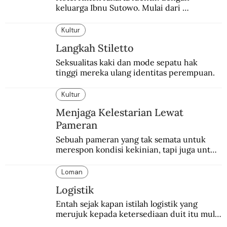
keluarga Ibnu Sutowo. Mulai dari 
kepemilikan hotel hingga skandal berdarah 
pada malam tahun baru.
Kultur
Langkah Stiletto
Seksualitas kaki dan mode sepatu hak 
tinggi mereka ulang identitas perempuan.
Kultur
Menjaga Kelestarian Lewat
Pameran
Sebuah pameran yang tak semata untuk 
merespon kondisi kekinian, tapi juga untuk 
menghidupkan sekaligus mengabadikan 
Balai Budaya selaku tempat bersejarah 
Loman
dalam dunia seni-budaya bangsa.
Logistik
Entah sejak kapan istilah logistik yang 
merujuk kepada ketersediaan duit itu mulai 
digunakan.