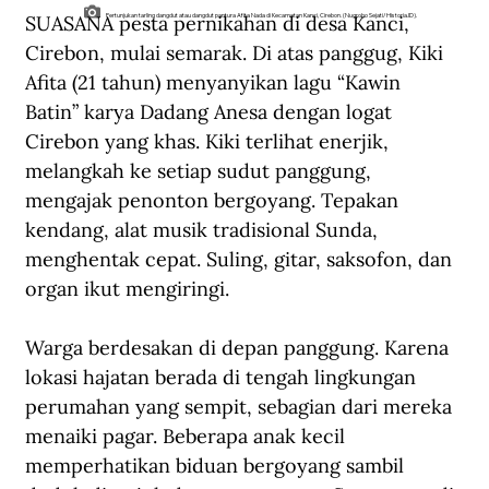
SUASANA pesta pernikahan di desa Kanci, 
Pertunjukan tarling dangdut atau dangdut pantura Afita Nada di Kecamatan Kanci, Cirebon. (Nugroho Sejati/Historia.ID).
Cirebon, mulai semarak. Di atas panggug, Kiki 
Afita (21 tahun) menyanyikan lagu “Kawin 
Batin” karya Dadang Anesa dengan logat 
Cirebon yang khas. Kiki terlihat enerjik, 
melangkah ke setiap sudut panggung, 
mengajak penonton bergoyang. Tepakan 
kendang, alat musik tradisional Sunda, 
menghentak cepat. Suling, gitar, saksofon, dan 
organ ikut mengiringi. 
Warga berdesakan di depan panggung. Karena 
lokasi hajatan berada di tengah lingkungan 
perumahan yang sempit, sebagian dari mereka 
menaiki pagar. Beberapa anak kecil 
memperhatikan biduan bergoyang sambil 