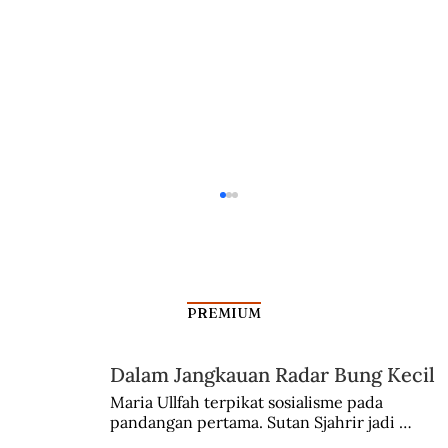
PREMIUM
Dalam Jangkauan Radar Bung Kecil
Maria Ullfah terpikat sosialisme pada 
pandangan pertama. Sutan Sjahrir jadi 
Kisah Hak Cipta dan Royalti Musik di
comblangnya.