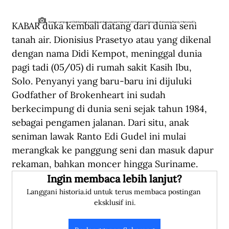
KABAR duka kembali datang dari dunia seni 
Konser campursari Didi Kempot pada Pekan Kebudayaan Nasional 2019 di Istora Senayan. (Fernando Randy/Historia.ID).
tanah air. Dionisius Prasetyo atau yang dikenal 
dengan nama Didi Kempot, meninggal dunia 
pagi tadi (05/05) di rumah sakit Kasih Ibu, 
Solo. Penyanyi yang baru-baru ini dijuluki 
Godfather of Brokenheart ini sudah 
berkecimpung di dunia seni sejak tahun 1984, 
sebagai pengamen jalanan. Dari situ, anak 
seniman lawak Ranto Edi Gudel ini mulai 
merangkak ke panggung seni dan masuk dapur 
rekaman, bahkan moncer hingga Suriname.
Ingin membaca lebih lanjut?
Langgani historia.id untuk terus membaca postingan 
eksklusif ini.