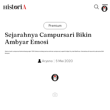
Premium
Sejarahnya Campursari Bikin
Ambyar Emosi
Genre musik campursari berkembang sejak 1955. Dahulu kondang nama seniman campursari, seperti Andjar Any dan Manthous. Sementara di masa kini, ada nama Didi
Kempot.
Aryono
5 Mei 2020