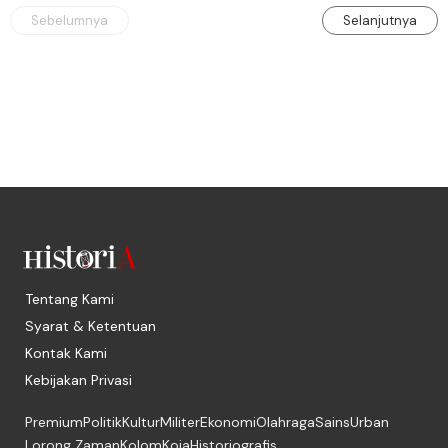
Woodrow Wilson, yang terkena Flu Spanyol.
Sebelumnya
Selanjutnya
Tentang Kami
Syarat & Ketentuan
Kontak Kami
Kebijakan Privasi
Premium
Politik
Kultur
Militer
Ekonomi
Olahraga
Sains
Urban
Lorong Zaman
Kolom
Koja
Historiografis