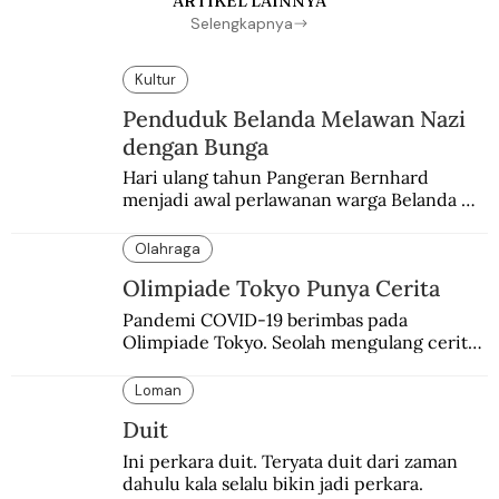
ARTIKEL LAINNYA
Selengkapnya
Kultur
Penduduk Belanda Melawan Nazi
dengan Bunga
Hari ulang tahun Pangeran Bernhard 
menjadi awal perlawanan warga Belanda 
terhadap pendudukan Nazi Jerman. Bunga 
anyelir favorit sang pangeran menjadi 
Olahraga
simbol perlawanan.
Olimpiade Tokyo Punya Cerita
Pandemi COVID-19 berimbas pada 
Olimpiade Tokyo. Seolah mengulang cerita 
kelam 80 tahun silam meski penyebabnya 
berbeda.
Loman
Duit
Ini perkara duit. Teryata duit dari zaman 
dahulu kala selalu bikin jadi perkara.