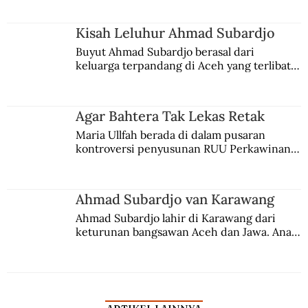
Indonesia
Kisah Leluhur Ahmad Subardjo
Buyut Ahmad Subardjo berasal dari 
keluarga terpandang di Aceh yang terlibat 
persaingan kekuasaan. Dia memilih 
merantau ke Jawa dan menjadi pemuka 
agama Islam. Anaknya mengikuti jejaknya.
Agar Bahtera Tak Lekas Retak
Maria Ullfah berada di dalam pusaran 
kontroversi penyusunan RUU Perkawinan. 
Berbuah manis walau penuh kompromi.
Ahmad Subardjo van Karawang
Ahmad Subardjo lahir di Karawang dari 
keturunan bangsawan Aceh dan Jawa. Anak 
kesayangan mantri polisi ini pindah ke 
Batavia untuk melanjutkan pendidikan di 
sekolah Belanda.