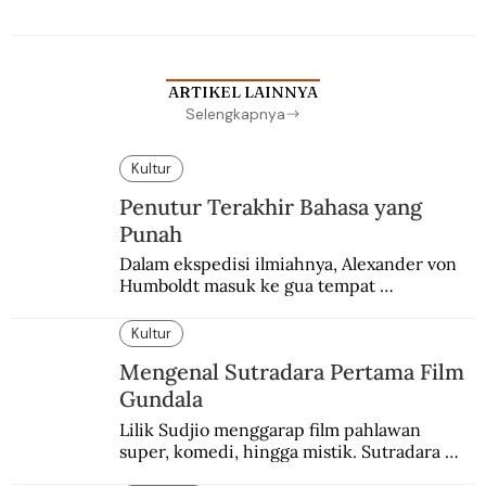
ARTIKEL LAINNYA
Selengkapnya
Kultur
Penutur Terakhir Bahasa yang
Punah
Dalam ekspedisi ilmiahnya, Alexander von 
Humboldt masuk ke gua tempat 
pemakaman suku yang telah punah. Seekor 
burung nuri diyakini sebagai penutur 
Kultur
terakhir bahasa suku itu.
Mengenal Sutradara Pertama Film
Gundala
Lilik Sudjio menggarap film pahlawan 
super, komedi, hingga mistik. Sutradara 
terbaik yang kurang dilirik.