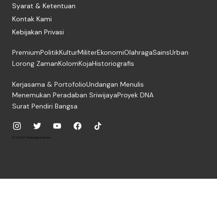
Syarat & Ketentuan
Kontak Kami
Kebijakan Privasi
Premium
Politik
Kultur
Militer
Ekonomi
Olahraga
Sains
Urban
Lorong Zaman
Kolom
Koja
Historiografis
Kerjasama & Portofolio
Undangan Menulis
Menemukan Peradaban Sriwijaya
Proyek DNA
Surat Pendiri Bangsa
© 2026, PT. Media Digital Historia.