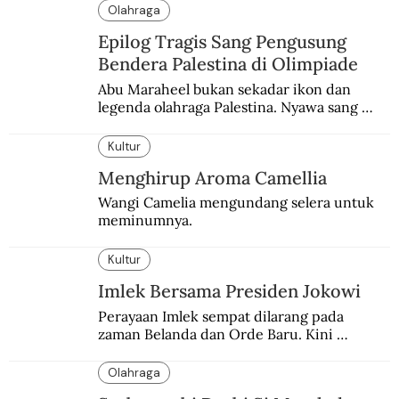
Olahraga
Epilog Tragis Sang Pengusung
Bendera Palestina di Olimpiade
Abu Maraheel bukan sekadar ikon dan 
legenda olahraga Palestina. Nyawa sang 
Olimpian tak tertolong setelah Israel 
memblokade Rafah.
Kultur
Menghirup Aroma Camellia
Wangi Camelia mengundang selera untuk 
meminumnya.
Kultur
Imlek Bersama Presiden Jokowi
Perayaan Imlek sempat dilarang pada 
zaman Belanda dan Orde Baru. Kini 
dirayakan dengan semarak.
Olahraga