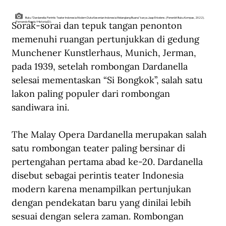
Buku "Dardanella: Perintis Teater Indonesia Modern Duta Kesenian Indonesia Melanglang Buana" karya Jaap Erkelens. (Penerbit Buku Kompas, 2022).
Sorak-sorai dan tepuk tangan penonton 
(Fernando Randy/Historia.ID).
memenuhi ruangan pertunjukkan di gedung 
Munchener Kunstlerhaus, Munich, Jerman, 
pada 1939, setelah rombongan Dardanella 
selesai mementaskan “Si Bongkok”, salah satu 
lakon paling populer dari rombongan 
sandiwara ini.
The Malay Opera Dardanella merupakan salah 
satu rombongan teater paling bersinar di 
pertengahan pertama abad ke-20. Dardanella 
disebut sebagai perintis teater Indonesia 
modern karena menampilkan pertunjukan 
dengan pendekatan baru yang dinilai lebih 
sesuai dengan selera zaman. Rombongan 