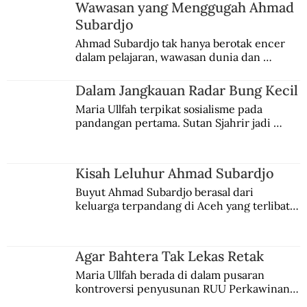
Wawasan yang Menggugah Ahmad
Subardjo
Ahmad Subardjo tak hanya berotak encer 
dalam pelajaran, wawasan dunia dan 
kesadaran kebangsaannya tumbuh berkat 
Jules Verne, Multatuli, hingga Sun Yat-sen.
Dalam Jangkauan Radar Bung Kecil
Maria Ullfah terpikat sosialisme pada 
pandangan pertama. Sutan Sjahrir jadi 
comblangnya.
Kisah Leluhur Ahmad Subardjo
Buyut Ahmad Subardjo berasal dari 
keluarga terpandang di Aceh yang terlibat 
persaingan kekuasaan. Dia memilih 
merantau ke Jawa dan menjadi pemuka 
agama Islam. Anaknya mengikuti jejaknya.
Agar Bahtera Tak Lekas Retak
Maria Ullfah berada di dalam pusaran 
kontroversi penyusunan RUU Perkawinan. 
Berbuah manis walau penuh kompromi.