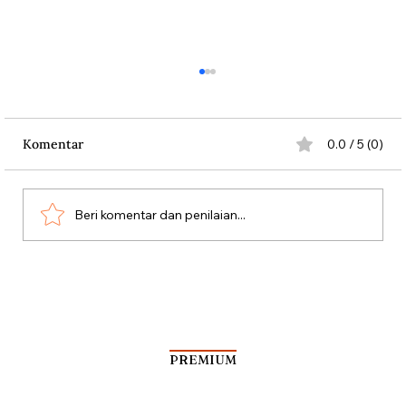
Komentar
0.0 / 5 (0)
Beri komentar dan penilaian...
Penduduk Belanda Melawan Nazi
dengan Bunga
PREMIUM