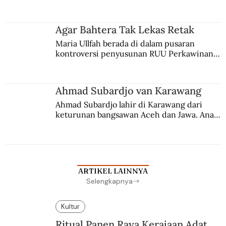
persaingan kekuasaan. Dia memilih 
merantau ke Jawa dan menjadi pemuka 
agama Islam. Anaknya mengikuti jejaknya.
Agar Bahtera Tak Lekas Retak
Maria Ullfah berada di dalam pusaran 
kontroversi penyusunan RUU Perkawinan. 
Berbuah manis walau penuh kompromi.
Ahmad Subardjo van Karawang
Ahmad Subardjo lahir di Karawang dari 
keturunan bangsawan Aceh dan Jawa. Anak 
kesayangan mantri polisi ini pindah ke 
Batavia untuk melanjutkan pendidikan di 
sekolah Belanda.
ARTIKEL LAINNYA
Selengkapnya
Kultur
Ritual Panen Raya Kerajaan Adat