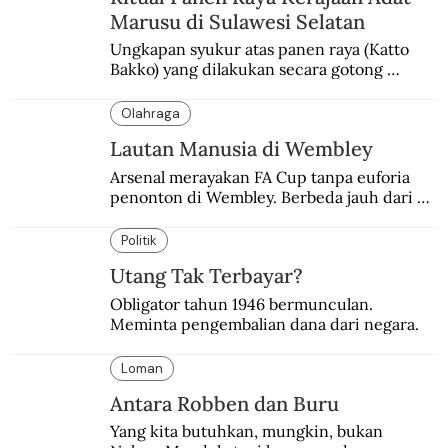
Marusu di Sulawesi Selatan
Ungkapan syukur atas panen raya (Katto 
Bakko) yang dilakukan secara gotong 
royong.
Olahraga
Lautan Manusia di Wembley
Arsenal merayakan FA Cup tanpa euforia 
penonton di Wembley. Berbeda jauh dari 
suasana final di stadion ikonik itu 97 tahun 
silam.
Politik
Utang Tak Terbayar?
Obligator tahun 1946 bermunculan. 
Meminta pengembalian dana dari negara.
Loman
Antara Robben dan Buru
Yang kita butuhkan, mungkin, bukan 