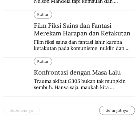
Nelson Mandela tapi kemauan dan 
keberanian untuk menebus dosa masa lalu 
dengan berbagai cara yang bisa memenuhi 
Kultur
rasa keadilan.
Film Fiksi Sains dan Fantasi
Merekam Harapan dan Ketakutan
Film fiksi sains dan fantasi lahir karena 
ketakutan pada komunisme, nuklir, dan 
dunia yang terkomputerisasi.
Kultur
Konfrontasi dengan Masa Lalu
Trauma akibat G30S bukan tak mungkin 
sembuh. Hanya saja, maukah kita 
menyembuhkannya?
Sebelumnya
Selanjutnya