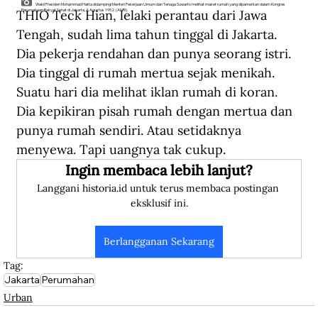
Wakil Presiden Mohammad Hatta didampingi Menteri Pekerjaan Umum dan Tenaga Suwarto melihat maket rumah yang dipamerkan dalam Kongres
THIO Teck Hian, lelaki perantau dari Jawa 
Perumahaan Rakyat Sehat di Jakarta, 4 Agustus 1952. (ANRI).
Tengah, sudah lima tahun tinggal di Jakarta. 
Dia pekerja rendahan dan punya seorang istri. 
Dia tinggal di rumah mertua sejak menikah. 
Suatu hari dia melihat iklan rumah di koran. 
Dia kepikiran pisah rumah dengan mertua dan 
punya rumah sendiri. Atau setidaknya 
menyewa. Tapi uangnya tak cukup.
Ingin membaca lebih lanjut?
Langgani historia.id untuk terus membaca postingan 
eksklusif ini.
Berlangganan Sekarang
Tag:
Jakarta
Perumahan
Urban