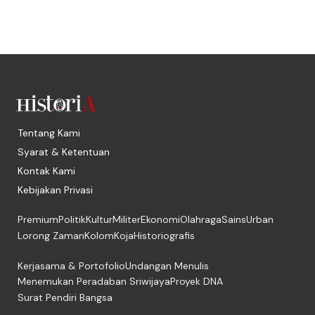
Tentang Kami
Syarat & Ketentuan
Kontak Kami
Kebijakan Privasi
Premium
Politik
Kultur
Militer
Ekonomi
Olahraga
Sains
Urban
Lorong Zaman
Kolom
Koja
Historiografis
Kerjasama & Portofolio
Undangan Menulis
Menemukan Peradaban Sriwijaya
Proyek DNA
Surat Pendiri Bangsa