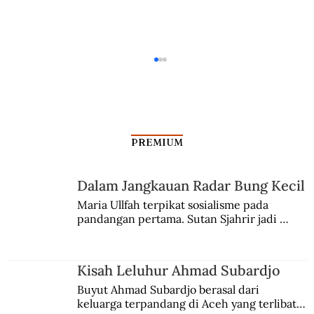
PREMIUM
Dalam Jangkauan Radar Bung Kecil
Maria Ullfah terpikat sosialisme pada 
pandangan pertama. Sutan Sjahrir jadi 
Rumah Minimum ala Gubernur Pertama
comblangnya.
Jakarta
Kisah Leluhur Ahmad Subardjo
Buyut Ahmad Subardjo berasal dari 
keluarga terpandang di Aceh yang terlibat 