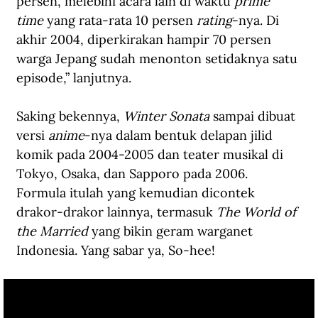
persen, melebihi acara lain di waktu 
prime 
time
 yang rata-rata 10 persen 
rating
-nya. Di 
akhir 2004, diperkirakan hampir 70 persen 
warga Jepang sudah menonton setidaknya satu 
episode,” lanjutnya.
Saking bekennya, 
Winter Sonata
 sampai dibuat 
versi 
anime
-nya dalam bentuk delapan jilid 
komik pada 2004-2005 dan teater musikal di 
Tokyo, Osaka, dan Sapporo pada 2006. 
Formula itulah yang kemudian dicontek 
drakor-drakor lainnya, termasuk 
The World of 
the Married
 yang bikin geram warganet 
Indonesia. Yang sabar ya, So-hee!