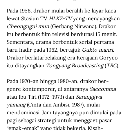
Pada 1956, drakor mulai beralih ke layar kaca 
lewat Stasiun TV 
HLKZ-TV
 yang menayangkan 
Cheongugui mun 
(Gerbang Nirwana). Drakor 
itu berbentuk film televisi berdurasi 15 menit. 
Sementara, drama berbentuk serial pertama 
baru hadir pada 1962, bertajuk 
Gukto manri
. 
Drakor berlatarbelakang era Kerajaan Goryeo 
itu ditayangkan 
Tongyang Broadcasting
 (
TBC
).
Pada 1970-an hingga 1980-an, drakor ber-
genre kontemporer, di antaranya 
Saeeomma
atau Ibu Tiri (1972-1973) dan 
Saranggwa 
yamang
 (Cinta dan Ambisi, 1987), mulai 
mendominasi. Jam tayangnya pun dimulai pada 
pagi sebagai strategi untuk menggaet pasar 
“emak-emak” yang tidak bekerja. Kisah-