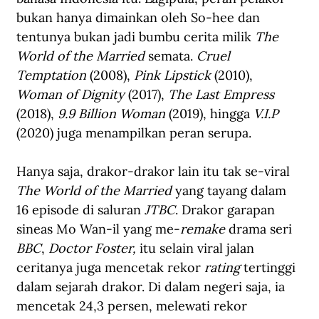
bukan hanya dimainkan oleh So-hee dan 
tentunya bukan jadi bumbu cerita milik 
The 
World of the Married
 semata. 
Cruel 
Temptation
 (2008), 
Pink Lipstick
 (2010), 
Woman of Dignity
 (2017), 
The Last Empress
(2018), 
9.9 Billion Woman
 (2019), hingga 
V.I.P
(2020) juga menampilkan peran serupa.
Hanya saja, drakor-drakor lain itu tak se-viral 
The World of the Married 
yang tayang dalam 
16 episode di saluran
 JTBC
. Drakor garapan 
sineas Mo Wan-il yang me-
remake
 drama seri 
BBC
, 
Doctor Foster,
 itu selain viral jalan 
ceritanya juga mencetak rekor 
rating
 tertinggi 
dalam sejarah drakor. Di dalam negeri saja, ia 
mencetak 24,3 persen, melewati rekor 