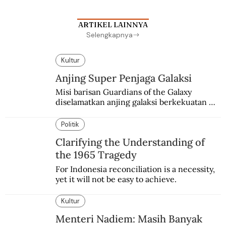
ARTIKEL LAINNYA
Selengkapnya
Kultur
Anjing Super Penjaga Galaksi
Misi barisan Guardians of the Galaxy 
diselamatkan anjing galaksi berkekuatan 
super. Karakter yang terinspirasi dari Laika 
si martir antariksa Soviet.
Politik
Clarifying the Understanding of
the 1965 Tragedy
For Indonesia reconciliation is a necessity, 
yet it will not be easy to achieve.
Kultur
Menteri Nadiem: Masih Banyak