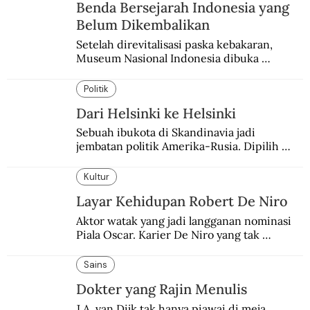
Benda Bersejarah Indonesia yang
Belum Dikembalikan
Setelah direvitalisasi paska kebakaran, 
Museum Nasional Indonesia dibuka 
kembali. Bertepatan dengan perhelatan 
Pameran Repatriasi 2024.
Politik
Dari Helsinki ke Helsinki
Sebuah ibukota di Skandinavia jadi 
jembatan politik Amerika-Rusia. Dipilih 
karena kenetralannya sejak Perang Dingin.
Kultur
Layar Kehidupan Robert De Niro
Aktor watak yang jadi langganan nominasi 
Piala Oscar. Karier De Niro yang tak 
terbelenggu batas-batas genre merentang 
lebih dari setengah abad.
Sains
Dokter yang Rajin Menulis
J.A. van Dijk tak hanya piawai di meja 