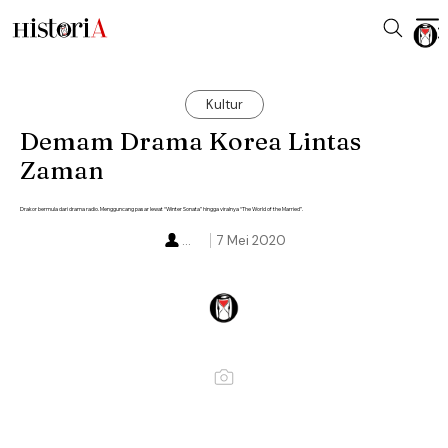
Kultur
Demam Drama Korea Lintas
Zaman
Drakor bermula dari drama radio. Mengguncang pasar lewat “Winter Sonata” hingga viralnya “The World of the Married”.
...
7 Mei 2020