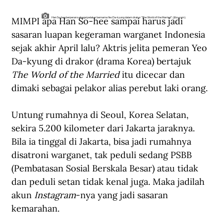
MIMPI apa Han So-hee sampai harus jadi 
Han So-hee berperan sebagai pelakor bernama Yeo Da-kyung dalam drakor "The World of the Married". (jtbc.com).
sasaran luapan kegeraman warganet Indonesia 
sejak akhir April lalu? Aktris jelita pemeran Yeo 
Da-kyung di drakor (drama Korea) bertajuk 
The World of the Married
 itu dicecar dan 
dimaki sebagai pelakor alias perebut laki orang.
Untung rumahnya di Seoul, Korea Selatan, 
sekira 5.200 kilometer dari Jakarta jaraknya. 
Bila ia tinggal di Jakarta, bisa jadi rumahnya 
disatroni warganet, tak peduli sedang PSBB 
(Pembatasan Sosial Berskala Besar) atau tidak 
dan peduli setan tidak kenal juga. Maka jadilah 
akun 
Instagram
-nya yang jadi sasaran 
kemarahan. 