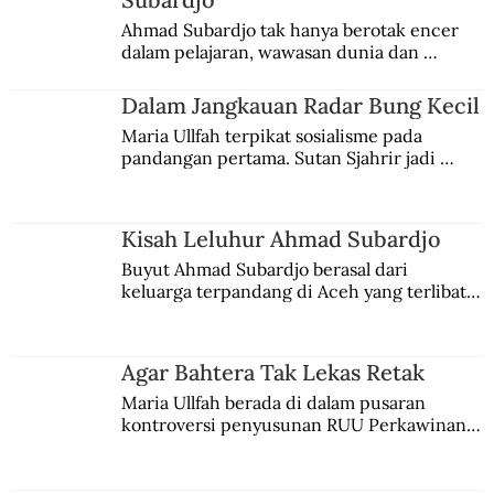
Ahmad Subardjo tak hanya berotak encer 
dalam pelajaran, wawasan dunia dan 
kesadaran kebangsaannya tumbuh berkat 
Jules Verne, Multatuli, hingga Sun Yat-sen.
Dalam Jangkauan Radar Bung Kecil
Maria Ullfah terpikat sosialisme pada 
pandangan pertama. Sutan Sjahrir jadi 
comblangnya.
Kisah Leluhur Ahmad Subardjo
Buyut Ahmad Subardjo berasal dari 
keluarga terpandang di Aceh yang terlibat 
persaingan kekuasaan. Dia memilih 
merantau ke Jawa dan menjadi pemuka 
agama Islam. Anaknya mengikuti jejaknya.
Agar Bahtera Tak Lekas Retak
Maria Ullfah berada di dalam pusaran 
kontroversi penyusunan RUU Perkawinan. 
Berbuah manis walau penuh kompromi.