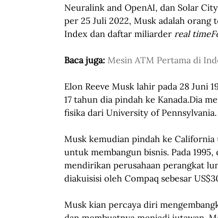
Neuralink and OpenAI, dan Solar City
per 25 Juli 2022, Musk adalah orang 
Index dan daftar miliarder 
real timeF
Baca juga: 
Mesin ATM Pertama di Ind
Elon Reeve Musk lahir pada 28 Juni 197
17 tahun dia pindah ke Kanada.Dia me
fisika dari University of Pennsylvania.
Musk kemudian pindah ke California u
untuk membangun bisnis. Pada 1995, 
mendirikan perusahaan perangkat luna
diakuisisi oleh Compaq sebesar US$30
Musk kian percaya diri mengembangkan
dan membuatnya menjadi jutawan. M