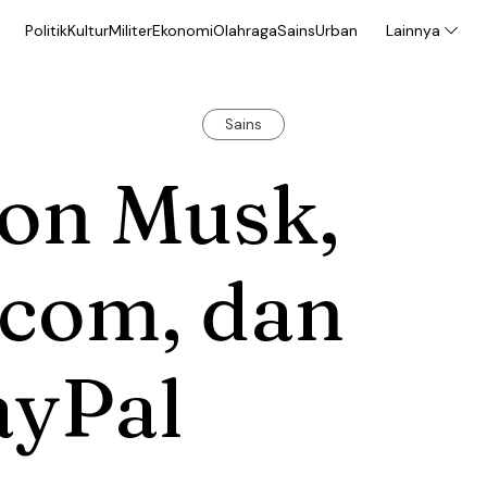
Politik
Kultur
Militer
Ekonomi
Olahraga
Sains
Urban
Lainnya
Sains
lon Musk,
.com, dan
ayPal