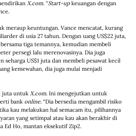
mendirikan 
X.com
. “
Start-up
 keuangan dengan 
nce.
uk meraup keuntungan. Vance mencatat, kurang 
iliarder di usia 27 tahun. Dengan uang US$22 juta, 
n bersama tiga temannya, kemudian membeli 
er persegi lalu merenovasinya. Dia juga 
n seharga US$1 juta dan membeli pesawat kecil 
imang kemewahan, dia juga mulai menjadi 
 juta untuk 
X.com
. Ini mengejutkan untuk 
erti bank 
online
. “Dia bersedia mengambil risiko 
etika kau melakukan hal semacam itu, pilihannya 
aran yang setimpal atau kau akan berakhir di 
ta Ed Ho, mantan eksekutif Zip2.