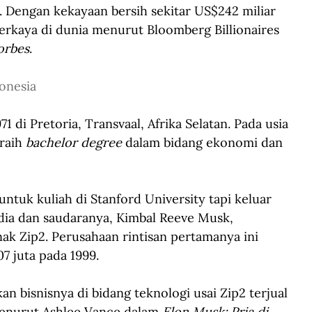
. Dengan kekayaan bersih sekitar US$242 miliar 
terkaya di dunia menurut Bloomberg Billionaires 
orbes
.
onesia
1 di Pretoria, Transvaal, Afrika Selatan. Pada usia 
raih 
bachelor degree
 dalam bidang ekonomi dan 
 
ntuk kuliah di Stanford University tapi keluar 
dia dan saudaranya, Kimbal Reeve Musk, 
k Zip2. Perusahaan rintisan pertamanya ini 
7 juta pada 1999.
 bisnisnya di bidang teknologi usai Zip2 terjual 
enurut Ashlee Vance dalam 
Elon Musk: Pria di 