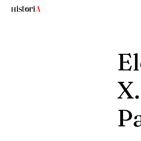
E
X
P