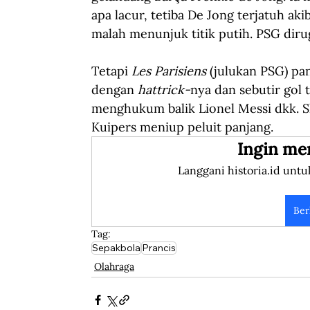
apa lacur, tetiba De Jong terjatuh ak
malah menunjuk titik putih. PSG diru
Tetapi 
Les Parisiens
 (julukan PSG) p
dengan 
hattrick-
nya dan sebutir gol
menghukum balik Lionel Messi dkk. S
Kuipers meniup peluit panjang.
Ingin me
Langgani historia.id untu
Ber
Tag:
Sepakbola
Prancis
Olahraga