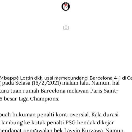
n Mbappé Lottin dkk. usai memecundangi Barcelona 4-1 di Ca
da Selasa (16/2/2021) malam lalu. Namun, hal 
tara tuan rumah Barcelona melawan Paris Saint-
6 besar Liga Champions.
buah hukuman penalti kontroversial. Kala durasi 
 lambung ke kotak penalti PSG hendak dikejar 
 mendapat pengawalan bek Layvin Kurzawa. Namun 