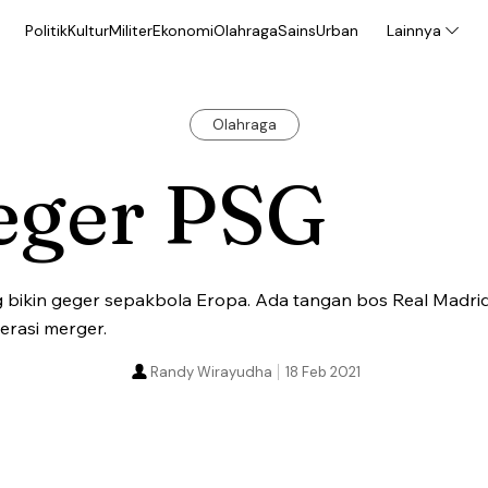
Politik
Kultur
Militer
Ekonomi
Olahraga
Sains
Urban
Lainnya
Olahraga
eger PSG
g bikin geger sepakbola Eropa. Ada tangan bos Real Madr
erasi merger.
Randy Wirayudha
18 Feb 2021