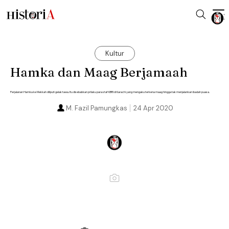
Kultur
Hamka dan Maag Berjamaah
Perjalanan Hamka ke Mekkah diliputi gelak tawa. Itu disebabkan prilaku para staf KBRI di Karachi yang mengaku terkena maag hingga tak menjalankan ibadah puasa.
M. Fazil Pamungkas
24 Apr 2020