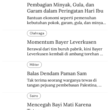
Pembagian Minyak, Gula, dan
Garam dalam Peringatan Hari Ibu
Bantuan ekonomi seperti pemenuhan 
kebutuhan pokok, garam, gula, dan minyak 
menjadi salah satu perhatian dalam 
peringatan Hari Ibu.
Olahraga
Momentum Bayer Leverkusen
Berawal dari tim buruh pabrik, kini Bayer 
Leverkusen kembali di ambang torehan 
“treble”. Sempat diejek dengan julukan 
“Neverkusen”.
Militer
Balas Dendam Paman Sam
Tak terima seorang warganya tewas di 
tangan pejuang pembebasan Palestina, 
pemerintahan Ronald Reagan melakukan 
pembalasan.
Sains
Mencegah Bayi Mati Karena