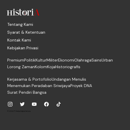
Tentang Kami
Syarat & Ketentuan
Kontak Kami
Kebijakan Privasi
Premium
Politik
Kultur
Militer
Ekonomi
Olahraga
Sains
Urban
Lorong Zaman
Kolom
Koja
Historiografis
Kerjasama & Portofolio
Undangan Menulis
Menemukan Peradaban Sriwijaya
Proyek DNA
Surat Pendiri Bangsa
© 2026, PT. Media Digital Historia.