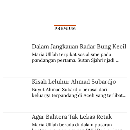
PREMIUM
Dalam Jangkauan Radar Bung Kecil
Hamka, Ekspresi Islam Estetik
Maria Ullfah terpikat sosialisme pada 
pandangan pertama. Sutan Sjahrir jadi 
comblangnya.
Kisah Leluhur Ahmad Subardjo
Buyut Ahmad Subardjo berasal dari 
keluarga terpandang di Aceh yang terlibat 
persaingan kekuasaan. Dia memilih 
merantau ke Jawa dan menjadi pemuka 
agama Islam. Anaknya mengikuti jejaknya.
Agar Bahtera Tak Lekas Retak
Maria Ullfah berada di dalam pusaran 