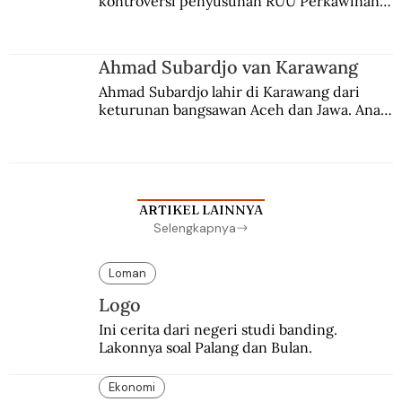
kontroversi penyusunan RUU Perkawinan. 
Berbuah manis walau penuh kompromi.
Ahmad Subardjo van Karawang
Ahmad Subardjo lahir di Karawang dari 
keturunan bangsawan Aceh dan Jawa. Anak 
kesayangan mantri polisi ini pindah ke 
Batavia untuk melanjutkan pendidikan di 
sekolah Belanda.
ARTIKEL LAINNYA
Selengkapnya
Loman
Logo
Ini cerita dari negeri studi banding. 
Lakonnya soal Palang dan Bulan.
Ekonomi