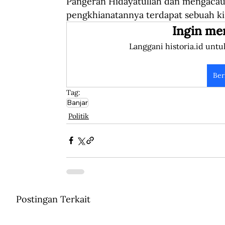
Pangeran Hidayatullah dan mengacauk
pengkhianatannya terdapat sebuah ki
Ingin me
Langgani historia.id untu
Ber
Tag:
Banjar
Politik
Postingan Terkait