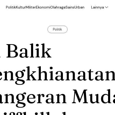
Politik
Kultur
Militer
Ekonomi
Olahraga
Sains
Urban
Lainnya
Politik
 Balik
engkhianata
angeran Mud