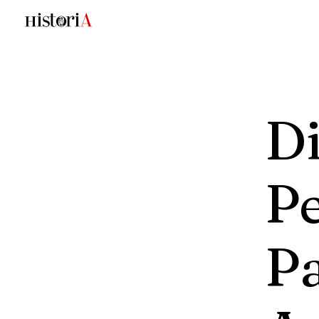
Di
P
P