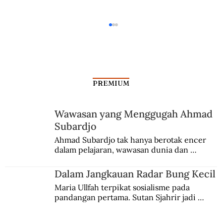
PREMIUM
Wawasan yang Menggugah Ahmad
Subardjo
Aksi-aksi Zionis Israel Menodai Masjid
Ahmad Subardjo tak hanya berotak encer 
dalam pelajaran, wawasan dunia dan 
Al-Aqsa
kesadaran kebangsaannya tumbuh berkat 
Jules Verne, Multatuli, hingga Sun Yat-sen.
Dalam Jangkauan Radar Bung Kecil
Maria Ullfah terpikat sosialisme pada 
pandangan pertama. Sutan Sjahrir jadi 
comblangnya.