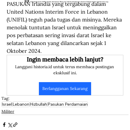
PASUKAN Irlandia yang tergabung dalam 
Patroli pasukan UNIFIL di garis demarkasi "Blue Line" dekat perbatasan Lebanon Selatan-Israel. (unmissions.org).
United Nations Interim Force in Lebanon 
(UNIFIL) teguh pada tugas dan misinya. Mereka 
menolak tuntutan Israel untuk meninggalkan 
pos perbatasan sering invasi darat Israel ke 
selatan Lebanon yang dilancarkan sejak 1 
Oktober 2024. 
Ingin membaca lebih lanjut?
Langgani historia.id untuk terus membaca postingan 
eksklusif ini.
Berlangganan Sekarang
Tag:
Israel
Lebanon
Hizbullah
Pasukan Perdamaian
Militer