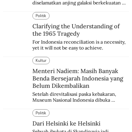
diselamatkan anjing galaksi berkekuatan 
super. Karakter yang terinspirasi dari Laika 
si martir antariksa Soviet.
Politik
Clarifying the Understanding of
the 1965 Tragedy
For Indonesia reconciliation is a necessity, 
yet it will not be easy to achieve.
Kultur
Menteri Nadiem: Masih Banyak
Benda Bersejarah Indonesia yang
Belum Dikembalikan
Setelah direvitalisasi paska kebakaran, 
Museum Nasional Indonesia dibuka 
kembali. Bertepatan dengan perhelatan 
Pameran Repatriasi 2024.
Politik
Dari Helsinki ke Helsinki
Sebuah ibukota di Skandinavia jadi 