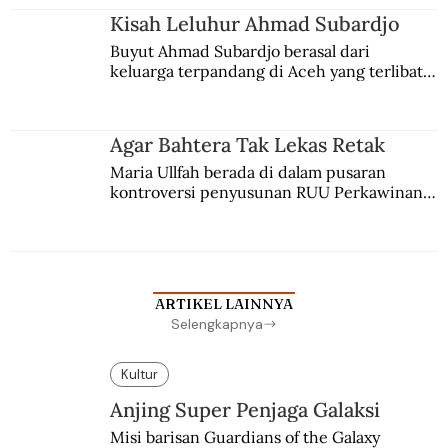
Kisah Leluhur Ahmad Subardjo
Buyut Ahmad Subardjo berasal dari 
keluarga terpandang di Aceh yang terlibat 
persaingan kekuasaan. Dia memilih 
merantau ke Jawa dan menjadi pemuka 
agama Islam. Anaknya mengikuti jejaknya.
Agar Bahtera Tak Lekas Retak
Maria Ullfah berada di dalam pusaran 
kontroversi penyusunan RUU Perkawinan. 
Berbuah manis walau penuh kompromi.
ARTIKEL LAINNYA
Selengkapnya
Kultur
Anjing Super Penjaga Galaksi
Misi barisan Guardians of the Galaxy 