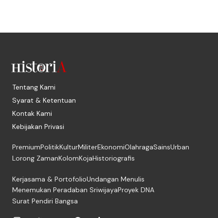
Tentang Kami
Syarat & Ketentuan
Kontak Kami
Kebijakan Privasi
Premium
Politik
Kultur
Militer
Ekonomi
Olahraga
Sains
Urban
Lorong Zaman
Kolom
Koja
Historiografis
Kerjasama & Portofolio
Undangan Menulis
Menemukan Peradaban Sriwijaya
Proyek DNA
Surat Pendiri Bangsa