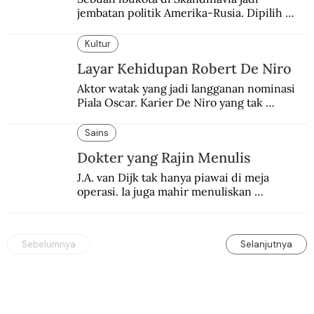
jembatan politik Amerika-Rusia. Dipilih 
karena kenetralannya sejak Perang Dingin.
Kultur
Layar Kehidupan Robert De Niro
Aktor watak yang jadi langganan nominasi 
Piala Oscar. Karier De Niro yang tak 
terbelenggu batas-batas genre merentang 
lebih dari setengah abad.
Sains
Dokter yang Rajin Menulis
J.A. van Dijk tak hanya piawai di meja 
operasi. Ia juga mahir menuliskan 
pengalaman operasinya dalam jurnal medis.
Sebelumnya
Selanjutnya