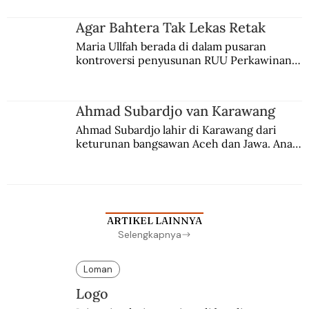
merantau ke Jawa dan menjadi pemuka 
agama Islam. Anaknya mengikuti jejaknya.
Agar Bahtera Tak Lekas Retak
Maria Ullfah berada di dalam pusaran 
kontroversi penyusunan RUU Perkawinan. 
Berbuah manis walau penuh kompromi.
Ahmad Subardjo van Karawang
Ahmad Subardjo lahir di Karawang dari 
keturunan bangsawan Aceh dan Jawa. Anak 
kesayangan mantri polisi ini pindah ke 
Batavia untuk melanjutkan pendidikan di 
sekolah Belanda.
ARTIKEL LAINNYA
Selengkapnya
Loman
Logo