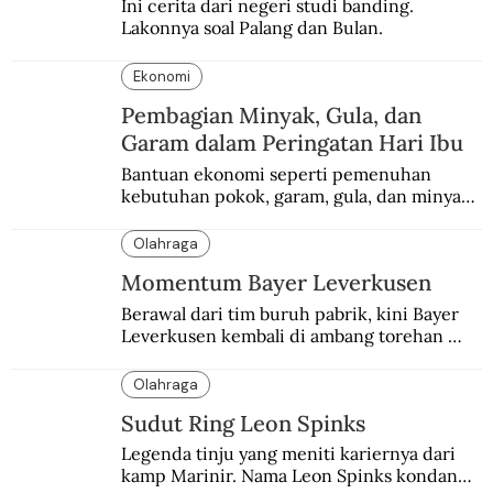
Ini cerita dari negeri studi banding. 
Lakonnya soal Palang dan Bulan.
Ekonomi
Pembagian Minyak, Gula, dan
Garam dalam Peringatan Hari Ibu
Bantuan ekonomi seperti pemenuhan 
kebutuhan pokok, garam, gula, dan minyak 
menjadi salah satu perhatian dalam 
peringatan Hari Ibu.
Olahraga
Momentum Bayer Leverkusen
Berawal dari tim buruh pabrik, kini Bayer 
Leverkusen kembali di ambang torehan 
“treble”. Sempat diejek dengan julukan 
“Neverkusen”.
Olahraga
Sudut Ring Leon Spinks
Legenda tinju yang meniti kariernya dari 
kamp Marinir. Nama Leon Spinks kondang 