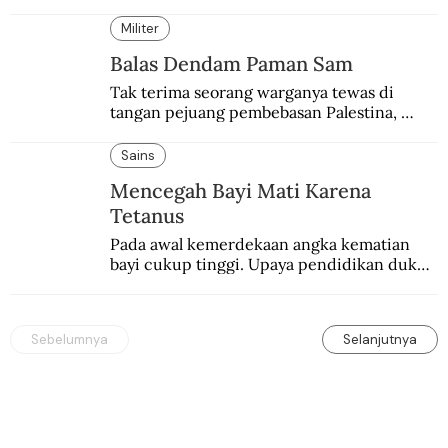
setelah mencuri gelar dunia milik 
Muhammad Ali.
Militer
Balas Dendam Paman Sam
Tak terima seorang warganya tewas di 
tangan pejuang pembebasan Palestina, 
pemerintahan Ronald Reagan melakukan 
pembalasan.
Sains
Mencegah Bayi Mati Karena
Tetanus
Pada awal kemerdekaan angka kematian 
bayi cukup tinggi. Upaya pendidikan dukun 
pun dilakukan lewat Proyek Serpong.
Sebelumnya
Selanjutnya