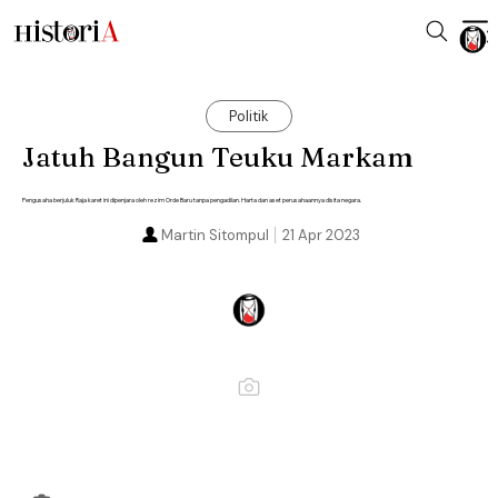
Politik
Jatuh Bangun Teuku Markam
Pengusaha berjuluk Raja karet ini dipenjara oleh rezim Orde Baru tanpa pengadilan. Harta dan aset perusahaannya disita negara.
Martin Sitompul
21 Apr 2023