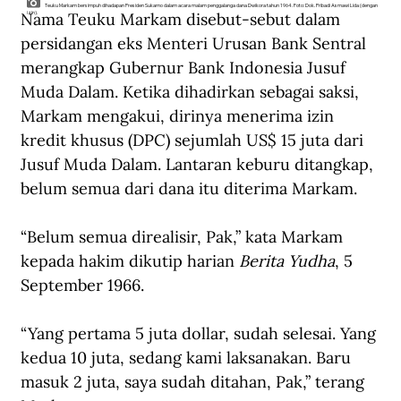
Teuku Markam bersimpuh dihadapan Presiden Sukarno dalam acara malam penggalanga dana Dwikora tahun 1964. Foto: Dok. Pribadi Asmawi Lida (dengan
Nama Teuku Markam disebut-sebut dalam 
izin).
persidangan eks Menteri Urusan Bank Sentral 
merangkap Gubernur Bank Indonesia Jusuf 
Muda Dalam. Ketika dihadirkan sebagai saksi, 
Markam mengakui, dirinya menerima izin 
kredit khusus (DPC) sejumlah US$ 15 juta dari 
Jusuf Muda Dalam. Lantaran keburu ditangkap, 
belum semua dari dana itu diterima Markam.
“Belum semua direalisir, Pak,” kata Markam 
kepada hakim dikutip harian 
Berita Yudha
, 5 
September 1966.
“Yang pertama 5 juta dollar, sudah selesai. Yang 
kedua 10 juta, sedang kami laksanakan. Baru 
masuk 2 juta, saya sudah ditahan, Pak,” terang 