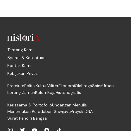
Tentang Kami
Syarat & Ketentuan
Kontak Kami
Kebijakan Privasi
Premium
Politik
Kultur
Militer
Ekonomi
Olahraga
Sains
Urban
Lorong Zaman
Kolom
Koja
Historiografis
Kerjasama & Portofolio
Undangan Menulis
Menemukan Peradaban Sriwijaya
Proyek DNA
Surat Pendiri Bangsa