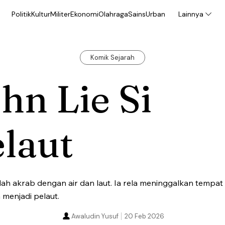
Politik
Kultur
Militer
Ekonomi
Olahraga
Sains
Urban
Lainnya
Komik Sejarah
hn Lie Si
laut
udah akrab dengan air dan laut. Ia rela meninggalkan tempat
 menjadi pelaut.
Awaludin Yusuf
20 Feb 2026