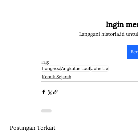
Ingin me
Langgani historia.id untu
Ber
Tag:
Tionghoa
Angkatan Laut
John Lie
Komik Sejarah
Postingan Terkait