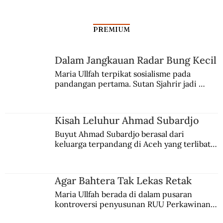
PREMIUM
Dalam Jangkauan Radar Bung Kecil
Maria Ullfah terpikat sosialisme pada 
pandangan pertama. Sutan Sjahrir jadi 
comblangnya.
Kisah Leluhur Ahmad Subardjo
Buyut Ahmad Subardjo berasal dari 
keluarga terpandang di Aceh yang terlibat 
persaingan kekuasaan. Dia memilih 
merantau ke Jawa dan menjadi pemuka 
agama Islam. Anaknya mengikuti jejaknya.
Agar Bahtera Tak Lekas Retak
Maria Ullfah berada di dalam pusaran 
kontroversi penyusunan RUU Perkawinan. 
Berbuah manis walau penuh kompromi.