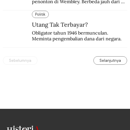
penonton di Wembley. Berbeda jauh dari 
suasana final di stadion ikonik itu 97 tahun 
silam.
Politik
Utang Tak Terbayar?
Obligator tahun 1946 bermunculan. 
Meminta pengembalian dana dari negara.
Sebelumnya
Selanjutnya