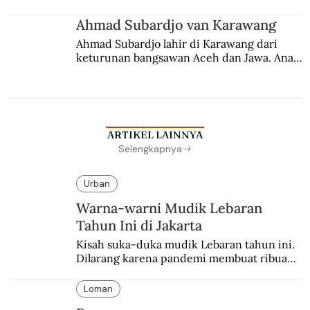
Ahmad Subardjo van Karawang
Ahmad Subardjo lahir di Karawang dari 
keturunan bangsawan Aceh dan Jawa. Anak 
kesayangan mantri polisi ini pindah ke 
Batavia untuk melanjutkan pendidikan di 
sekolah Belanda.
ARTIKEL LAINNYA
Selengkapnya
Urban
Warna-warni Mudik Lebaran
Tahun Ini di Jakarta
Kisah suka-duka mudik Lebaran tahun ini. 
Dilarang karena pandemi membuat ribuan 
orang berbondong-bondong pulang 
kampung lebih awal.
Loman