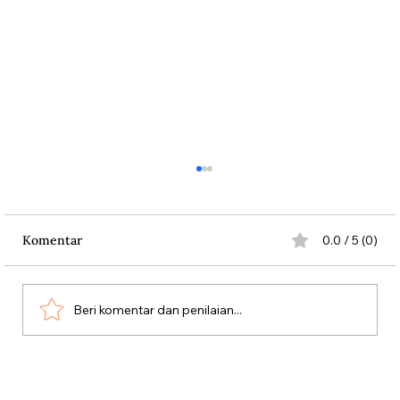
Komentar
0.0 / 5 (0)
Beri komentar dan penilaian...
Antara Kartu Merah Balogun dan
Garrincha