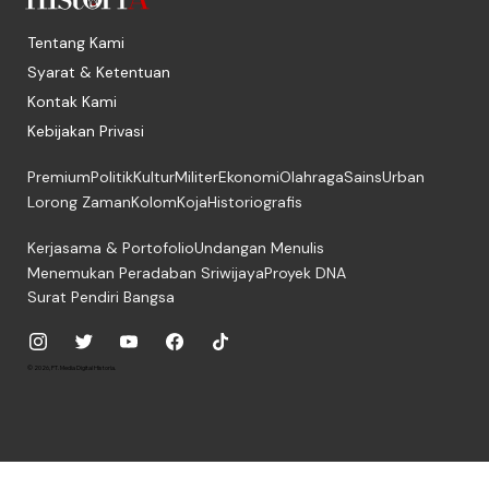
Tentang Kami
Syarat & Ketentuan
Kontak Kami
Kebijakan Privasi
Premium
Politik
Kultur
Militer
Ekonomi
Olahraga
Sains
Urban
Lorong Zaman
Kolom
Koja
Historiografis
Kerjasama & Portofolio
Undangan Menulis
Menemukan Peradaban Sriwijaya
Proyek DNA
Surat Pendiri Bangsa
© 2026, PT. Media Digital Historia.