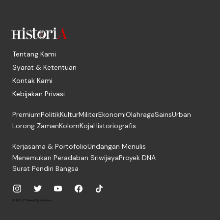
Tentang Kami
Syarat & Ketentuan
Kontak Kami
Kebijakan Privasi
Premium
Politik
Kultur
Militer
Ekonomi
Olahraga
Sains
Urban
Lorong Zaman
Kolom
Koja
Historiografis
Kerjasama & Portofolio
Undangan Menulis
Menemukan Peradaban Sriwijaya
Proyek DNA
Surat Pendiri Bangsa
© 2026, PT. Media Digital Historia.