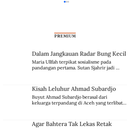
PREMIUM
Dalam Jangkauan Radar Bung Kecil
Maria Ullfah terpikat sosialisme pada 
pandangan pertama. Sutan Sjahrir jadi 
Kekerasan Seksual dalam Kerusuhan
comblangnya.
Mei 1998
Kisah Leluhur Ahmad Subardjo
Buyut Ahmad Subardjo berasal dari 
keluarga terpandang di Aceh yang terlibat 
persaingan kekuasaan. Dia memilih 
merantau ke Jawa dan menjadi pemuka 
agama Islam. Anaknya mengikuti jejaknya.
Agar Bahtera Tak Lekas Retak