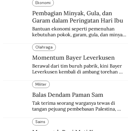
Ekonomi
Pembagian Minyak, Gula, dan
Garam dalam Peringatan Hari Ibu
Bantuan ekonomi seperti pemenuhan 
kebutuhan pokok, garam, gula, dan minyak 
menjadi salah satu perhatian dalam 
peringatan Hari Ibu.
Olahraga
Momentum Bayer Leverkusen
Berawal dari tim buruh pabrik, kini Bayer 
Leverkusen kembali di ambang torehan 
“treble”. Sempat diejek dengan julukan 
“Neverkusen”.
Militer
Balas Dendam Paman Sam
Tak terima seorang warganya tewas di 
tangan pejuang pembebasan Palestina, 
pemerintahan Ronald Reagan melakukan 
pembalasan.
Sains