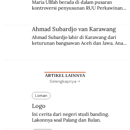
Maria Ullfah berada di dalam pusaran 
kontroversi penyusunan RUU Perkawinan. 
Berbuah manis walau penuh kompromi.
Ahmad Subardjo van Karawang
Ahmad Subardjo lahir di Karawang dari 
keturunan bangsawan Aceh dan Jawa. Anak 
kesayangan mantri polisi ini pindah ke 
Batavia untuk melanjutkan pendidikan di 
sekolah Belanda.
ARTIKEL LAINNYA
Selengkapnya
Loman
Logo
Ini cerita dari negeri studi banding. 
Lakonnya soal Palang dan Bulan.