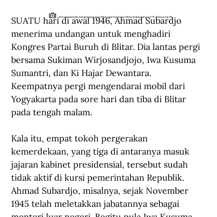
SUATU hari di awal 1946, Ahmad Subardjo 
Ahmad Subardjo (tengah) bersama Wilopo dan Sukirman Wirjosandjojo tahun 1978. (Perpusnas RI).
menerima undangan untuk menghadiri 
Kongres Partai Buruh di Blitar. Dia lantas pergi 
bersama Sukiman Wirjosandjojo, Iwa Kusuma 
Sumantri, dan Ki Hajar Dewantara. 
Keempatnya pergi mengendarai mobil dari 
Yogyakarta pada sore hari dan tiba di Blitar 
pada tengah malam.
Kala itu, empat tokoh pergerakan 
kemerdekaan, yang tiga di antaranya masuk 
jajaran kabinet presidensial, tersebut sudah 
tidak aktif di kursi pemerintahan Republik. 
Ahmad Subardjo, misalnya, sejak November 
1945 telah meletakkan jabatannya sebagai 
menteri luar negeri. Begitu pula Iwa Kusuma 