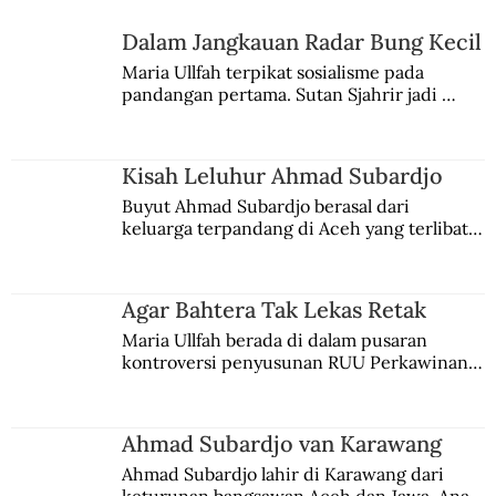
Dalam Jangkauan Radar Bung Kecil
Maria Ullfah terpikat sosialisme pada 
Kisah Penangkapan Ahmad Subardjo
pandangan pertama. Sutan Sjahrir jadi 
comblangnya.
Kisah Leluhur Ahmad Subardjo
Buyut Ahmad Subardjo berasal dari 
keluarga terpandang di Aceh yang terlibat 
persaingan kekuasaan. Dia memilih 
merantau ke Jawa dan menjadi pemuka 
agama Islam. Anaknya mengikuti jejaknya.
Agar Bahtera Tak Lekas Retak
Maria Ullfah berada di dalam pusaran 
kontroversi penyusunan RUU Perkawinan. 
Berbuah manis walau penuh kompromi.
Ahmad Subardjo van Karawang
Ahmad Subardjo lahir di Karawang dari 