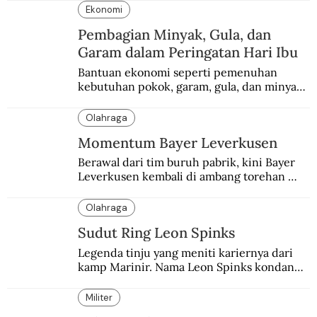
Ekonomi
Pembagian Minyak, Gula, dan
Garam dalam Peringatan Hari Ibu
Bantuan ekonomi seperti pemenuhan 
kebutuhan pokok, garam, gula, dan minyak 
menjadi salah satu perhatian dalam 
peringatan Hari Ibu.
Olahraga
Momentum Bayer Leverkusen
Berawal dari tim buruh pabrik, kini Bayer 
Leverkusen kembali di ambang torehan 
“treble”. Sempat diejek dengan julukan 
“Neverkusen”.
Olahraga
Sudut Ring Leon Spinks
Legenda tinju yang meniti kariernya dari 
kamp Marinir. Nama Leon Spinks kondang 
setelah mencuri gelar dunia milik 
Muhammad Ali.
Militer