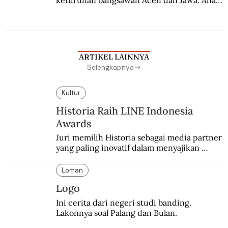
keturunan bangsawan Aceh dan Jawa. Anak 
kesayangan mantri polisi ini pindah ke 
Batavia untuk melanjutkan pendidikan di 
sekolah Belanda.
ARTIKEL LAINNYA
Selengkapnya
Kultur
Historia Raih LINE Indonesia
Awards
Juri memilih Historia sebagai media partner 
yang paling inovatif dalam menyajikan 
konten sejarah populer
Loman
Logo
Ini cerita dari negeri studi banding. 
Lakonnya soal Palang dan Bulan.