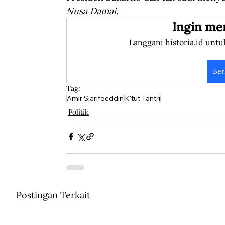
Nusa Damai
. 
Ingin me
Langgani historia.id untu
Ber
Tag:
Amir Sjarifoeddin
K'tut Tantri
Politik
Postingan Terkait