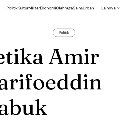
Politik
Kultur
Militer
Ekonomi
Olahraga
Sains
Urban
Lainnya
Politik
etika Amir
arifoeddin
abuk