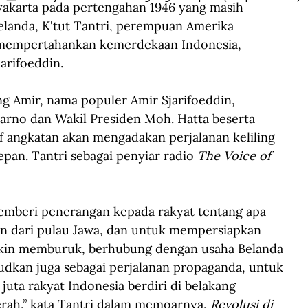
akarta pada pertengahan 1946 yang masih 
elanda, K'tut Tantri, perempuan Amerika 
g mempertahankan kemerdekaan Indonesia, 
arifoeddin. 
g Amir, nama populer Amir Sjarifoeddin, 
rno dan Wakil Presiden Moh. Hatta beserta 
f angkatan akan mengadakan perjalanan keliling 
pan. Tantri sebagai penyiar radio 
The Voice of 
memberi penerangan kepada rakyat tentang apa 
in dari pulau Jawa, dan untuk mempersiapkan 
akin memburuk, berhubung dengan usaha Belanda 
dkan juga sebagai perjalanan propaganda, untuk 
uta rakyat Indonesia berdiri di belakang 
rah,” kata Tantri dalam memoarnya, 
Revolusi di 