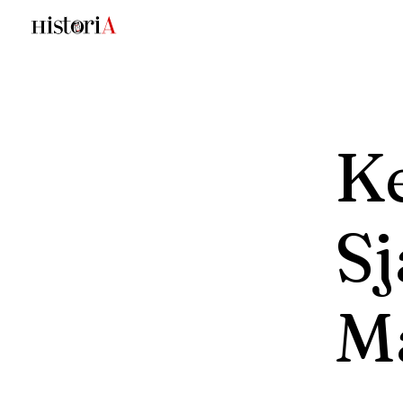
K
Sj
M