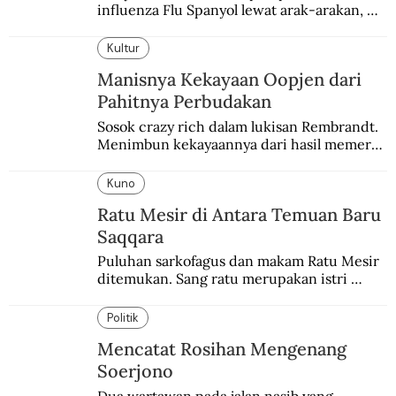
influenza Flu Spanyol lewat arak-arakan, 
sesajen, dan ramuan jamu tradisional.
Kultur
Manisnya Kekayaan Oopjen dari
Pahitnya Perbudakan
Sosok crazy rich dalam lukisan Rembrandt. 
Menimbun kekayaannya dari hasil memeras 
keringat para budak.
Kuno
Ratu Mesir di Antara Temuan Baru
Saqqara
Puluhan sarkofagus dan makam Ratu Mesir 
ditemukan. Sang ratu merupakan istri 
sekaligus putri salah satu firaun yang 
sebelumnya keberadaannya tak pernah 
Politik
diketahui.
Mencatat Rosihan Mengenang
Soerjono
Dua wartawan pada jalan nasib yang 