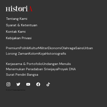
Tentang Kami
Syarat & Ketentuan
Kontak Kami
Kebijakan Privasi
Premium
Politik
Kultur
Militer
Ekonomi
Olahraga
Sains
Urban
Lorong Zaman
Kolom
Koja
Historiografis
Kerjasama & Portofolio
Undangan Menulis
Menemukan Peradaban Sriwijaya
Proyek DNA
Surat Pendiri Bangsa
© 2026, PT. Media Digital Historia.