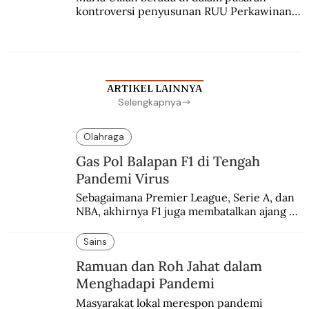
kontroversi penyusunan RUU Perkawinan. 
Berbuah manis walau penuh kompromi.
ARTIKEL LAINNYA
Selengkapnya
Olahraga
Gas Pol Balapan F1 di Tengah
Pandemi Virus
Sebagaimana Premier League, Serie A, dan 
NBA, akhirnya F1 juga membatalkan ajang 
balapannya. Menghindari pengalaman 
enam dekade lampau.
Sains
Ramuan dan Roh Jahat dalam
Menghadapi Pandemi
Masyarakat lokal merespon pandemi 