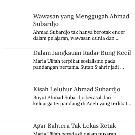
Wawasan yang Menggugah Ahmad
Ketika Tan Malaka Ingin Pulang
Subardjo
Ahmad Subardjo tak hanya berotak encer 
dalam pelajaran, wawasan dunia dan 
kesadaran kebangsaannya tumbuh berkat 
Jules Verne, Multatuli, hingga Sun Yat-sen.
Dalam Jangkauan Radar Bung Kecil
Maria Ullfah terpikat sosialisme pada 
pandangan pertama. Sutan Sjahrir jadi 
comblangnya.
Kisah Leluhur Ahmad Subardjo
Buyut Ahmad Subardjo berasal dari 
keluarga terpandang di Aceh yang terlibat 
persaingan kekuasaan. Dia memilih 
merantau ke Jawa dan menjadi pemuka 
agama Islam. Anaknya mengikuti jejaknya.
Agar Bahtera Tak Lekas Retak
Maria Ullfah berada di dalam pusaran 