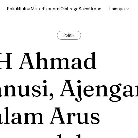
Politik
Kultur
Militer
Ekonomi
Olahraga
Sains
Urban
Lainnya
Politik
H Ahmad
nusi, Ajenga
alam Arus