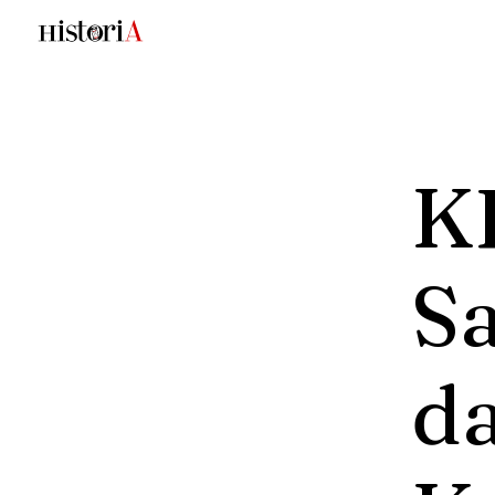
K
Sa
d