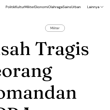
Politik
Kultur
Militer
Ekonomi
Olahraga
Sains
Urban
Lainnya
Militer
sah Tragis
eorang
omandan