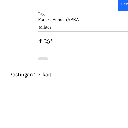
Ber
Tag:
Poncke Princen
APRA
Militer
Postingan Terkait