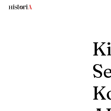
Ki
S
K