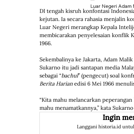
Luar Negeri Adam M
DI tengah kisruh konfontasi Indonesi
kejutan. Ia secara rahasia menjalin 
Luar Negeri merangkap Kepala Intelij
membicarakan penyelesaian konflik Ko
1966.
Sekembalinya ke Jakarta, Adam Mali
Sukarno itu jadi santapan media Mal
sebagai “
bachul
” (pengecut) soal konf
Berita Harian
 edisi 6 Mei 1966 menul
“Kita mahu melancarkan peperangan ke
mahu menamatkannya,” kata Sukarno s
Ingin me
Langgani historia.id untu