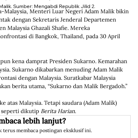
alik. Sumber: Mengabdi Republik Jilid 2.
a-Malaysia, Menteri Luar Negeri Adam Malik bikin 
kontak dengan Sekretaris Jenderal Departemen 
en Malaysia Ghazali Shafie. Mereka 
nfrontasi di Bangkok, Thailand, pada 30 April 
k pun kena damprat Presiden Sukarno. Kemarahan 
aysia. Sukarno dikabarkan menuding Adam Malik 
rontasi dengan Malaysia. Suratkabar Malaysia 
iskan berita utama, “Sukarno dan Malik Bergadoh.”
 atas Malaysia. Tetapi saudara (Adam Malik) 
eperti dikutip 
Berita Harian
.
mbaca lebih lanjut?
k terus membaca postingan eksklusif ini.