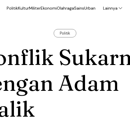
Politik
Kultur
Militer
Ekonomi
Olahraga
Sains
Urban
Lainnya
Politik
onflik Sukar
engan Adam
alik