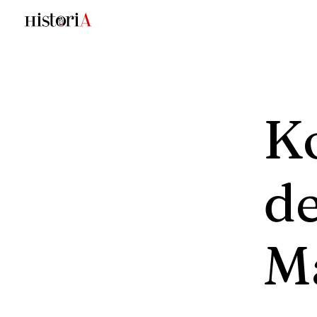
K
d
M