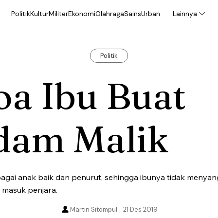
Politik
Kultur
Militer
Ekonomi
Olahraga
Sains
Urban
Lainnya
Politik
oa Ibu Buat
dam Malik
agai anak baik dan penurut, sehingga ibunya tidak menyan
a masuk penjara.
Martin Sitompul
21 Des 2019