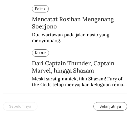
sekaligus putri salah satu firaun yang 
sebelumnya keberadaannya tak pernah 
Politik
diketahui.
Mencatat Rosihan Mengenang
Soerjono
Dua wartawan pada jalan nasib yang 
menyimpang.
Kultur
Dari Captain Thunder, Captain
Marvel, hingga Shazam
Meski sarat gimmick, film Shazam! Fury of 
the Gods tetap menyajikan keluguan remaja 
yang menyimpan kekuatan para dewa 
Yunani.
Sebelumnya
Selanjutnya