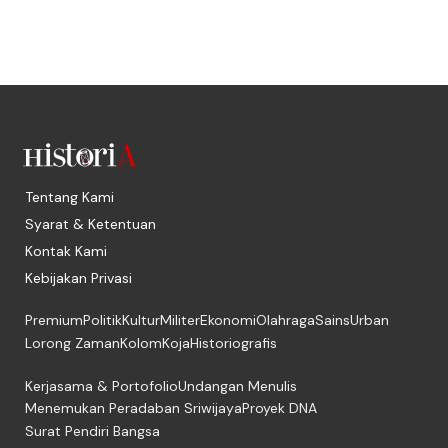
Tentang Kami
Syarat & Ketentuan
Kontak Kami
Kebijakan Privasi
Premium
Politik
Kultur
Militer
Ekonomi
Olahraga
Sains
Urban
Lorong Zaman
Kolom
Koja
Historiografis
Kerjasama & Portofolio
Undangan Menulis
Menemukan Peradaban Sriwijaya
Proyek DNA
Surat Pendiri Bangsa