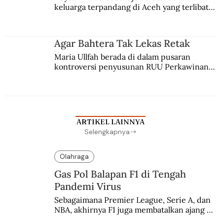
keluarga terpandang di Aceh yang terlibat 
persaingan kekuasaan. Dia memilih 
merantau ke Jawa dan menjadi pemuka 
agama Islam. Anaknya mengikuti jejaknya.
Agar Bahtera Tak Lekas Retak
Maria Ullfah berada di dalam pusaran 
kontroversi penyusunan RUU Perkawinan. 
Berbuah manis walau penuh kompromi.
ARTIKEL LAINNYA
Selengkapnya
Olahraga
Gas Pol Balapan F1 di Tengah
Pandemi Virus
Sebagaimana Premier League, Serie A, dan 
NBA, akhirnya F1 juga membatalkan ajang 
balapannya. Menghindari pengalaman 