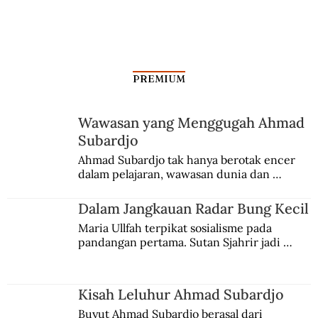
PREMIUM
Wawasan yang Menggugah Ahmad
Subardjo
Kala Rombongan Haji Dibantai Vasco da
Ahmad Subardjo tak hanya berotak encer 
dalam pelajaran, wawasan dunia dan 
Gama
kesadaran kebangsaannya tumbuh berkat 
Jules Verne, Multatuli, hingga Sun Yat-sen.
Dalam Jangkauan Radar Bung Kecil
Maria Ullfah terpikat sosialisme pada 
pandangan pertama. Sutan Sjahrir jadi 
comblangnya.
Kisah Leluhur Ahmad Subardjo
Buyut Ahmad Subardjo berasal dari 