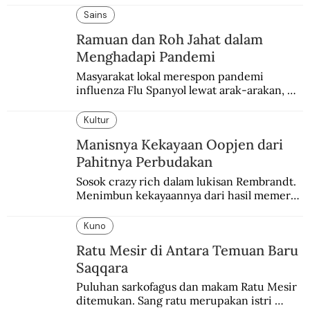
enam dekade lampau.
Sains
Ramuan dan Roh Jahat dalam
Menghadapi Pandemi
Masyarakat lokal merespon pandemi 
influenza Flu Spanyol lewat arak-arakan, 
sesajen, dan ramuan jamu tradisional.
Kultur
Manisnya Kekayaan Oopjen dari
Pahitnya Perbudakan
Sosok crazy rich dalam lukisan Rembrandt. 
Menimbun kekayaannya dari hasil memeras 
keringat para budak.
Kuno
Ratu Mesir di Antara Temuan Baru
Saqqara
Puluhan sarkofagus dan makam Ratu Mesir 
ditemukan. Sang ratu merupakan istri 