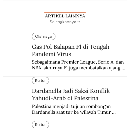
ARTIKEL LAINNYA
Selengkapnya
Olahraga
Gas Pol Balapan F1 di Tengah
Pandemi Virus
Sebagaimana Premier League, Serie A, dan 
NBA, akhirnya F1 juga membatalkan ajang 
balapannya. Menghindari pengalaman 
enam dekade lampau.
Kultur
Dardanella Jadi Saksi Konflik
Yahudi-Arab di Palestina
Palestina menjadi tujuan rombongan 
Dardanella saat tur ke wilayah Timur 
Tengah. Di sana mereka menjadi saksi 
ketegangan antara orang Yahudi dan 
Kultur
penduduk Arab.