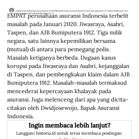
Dwidjosewojo (tengah) bersama dua pendiri OL Mij PGHB, sebuah usaha asuransi jiwa pertama untuk anak negeri pada 1912. (Repro Dwidjosewojo 1867–
EMPAT perusahaan asuransi Indonesia terbelit 
1943: Tokoh Pergerakan Nasional Pendiri Bumiputera 1912).
masalah pada Januari 2020. Jiwasraya, Asabri, 
Taspen, dan AJB Bumiputera 1912. Tiga milik 
negara, satu lainnya kepemilikan bersama 
(mutual) di antara para pemegang polis. 
Masalah ketiganya berbeda. Dugaan kasus 
korupsi pada Jiwasraya dan Asabri, kejanggalan 
di Taspen, dan pembengkakan klaim dalam AJB 
Bumiputera 1912. Masalah-masalah termaksud 
mencederai kepercayaan khalayak pada 
asuransi. Juga melenceng dari apa yang dicita-
citakan oleh Dwidjosewojo, Bapak Asuransi 
Indonesia. 
Ingin membaca lebih lanjut?
Langgani historia.id untuk terus membaca postingan 