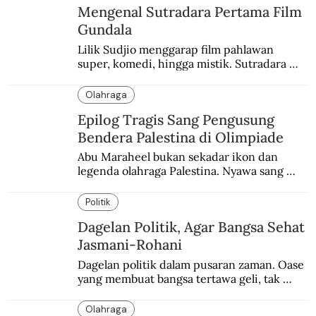
Mengenal Sutradara Pertama Film
Gundala
Lilik Sudjio menggarap film pahlawan 
super, komedi, hingga mistik. Sutradara 
terbaik yang kurang dilirik.
Olahraga
Epilog Tragis Sang Pengusung
Bendera Palestina di Olimpiade
Abu Maraheel bukan sekadar ikon dan 
legenda olahraga Palestina. Nyawa sang 
Olimpian tak tertolong setelah Israel 
memblokade Rafah.
Politik
Dagelan Politik, Agar Bangsa Sehat
Jasmani-Rohani
Dagelan politik dalam pusaran zaman. Oase 
yang membuat bangsa tertawa geli, tak 
melulu nyeri.
Olahraga