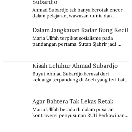
Subardjo
Menggadai Barang Sepanjang Zaman
Ahmad Subardjo tak hanya berotak encer 
dalam pelajaran, wawasan dunia dan 
kesadaran kebangsaannya tumbuh berkat 
Jules Verne, Multatuli, hingga Sun Yat-sen.
Dalam Jangkauan Radar Bung Kecil
Maria Ullfah terpikat sosialisme pada 
pandangan pertama. Sutan Sjahrir jadi 
comblangnya.
Kisah Leluhur Ahmad Subardjo
Buyut Ahmad Subardjo berasal dari 
keluarga terpandang di Aceh yang terlibat 
persaingan kekuasaan. Dia memilih 
merantau ke Jawa dan menjadi pemuka 
agama Islam. Anaknya mengikuti jejaknya.
Agar Bahtera Tak Lekas Retak
Maria Ullfah berada di dalam pusaran 
kontroversi penyusunan RUU Perkawinan. 
Berbuah manis walau penuh kompromi.