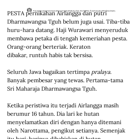
PESTA pernikahan Airlangga dan putri 
Prasasti Pucangan tersimpan di Museum India di Kalkuta. (Dok. Arlo Griffiths, École française d’Extrême Orient).
Dharmawangsa Tguh belum juga usai. Tiba-tiba 
huru-hara datang. Haji Wurawari menyeruduk 
membawa petaka di tengah kemeriahan pesta. 
Orang-orang berteriak. Keraton 
dibakar, runtuh habis tak bersisa.
Seluruh Jawa bagaikan tertimpa 
pralaya. 
Banyak pembesar yang tewas. Pertama-tama 
Sri Maharaja Dharmawangsa Tguh.
Ketika peristiwa itu terjadi Airlangga masih 
berumur 16 tahun. Dia lari ke hutan 
menyelamatkan diri dengan hanya ditemani 
oleh Narottama, pengikut setianya. Semenjak 
itu hari-harinya dihabiskan di hutan, 