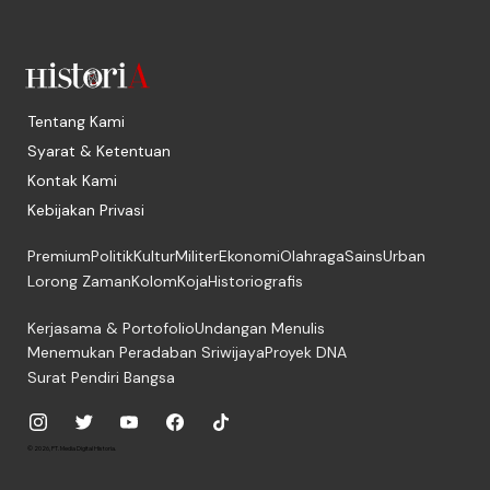
Tentang Kami
Syarat & Ketentuan
Kontak Kami
Kebijakan Privasi
Premium
Politik
Kultur
Militer
Ekonomi
Olahraga
Sains
Urban
Lorong Zaman
Kolom
Koja
Historiografis
Kerjasama & Portofolio
Undangan Menulis
Menemukan Peradaban Sriwijaya
Proyek DNA
Surat Pendiri Bangsa
© 2026, PT. Media Digital Historia.