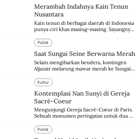
Merambah Indahnya Kain Tenun
Nusantara
Kain tenun di berbagai daerah di Indonesia 
punya ciri khas masing-masing. Sayangnya, 
pendataan tentang para perajinnya masih 
belum memadai.
Politik
Saat Sungai Seine Berwarna Merah
Selain mengibarkan bendera, kontingen 
Aljazair melarung mawar merah ke Sungai 
Seine yang jadi saksi Pembantaian Paris.
Kultur
Kontemplasi Nan Sunyi di Gereja
Sacrè-Coeur
Mengunjungi Gereja Sacrè-Coeur di Paris. 
Sebuah monumen peringatan untuk dua 
peristiwa yang memukul kaum Katolik 
Prancis.
Politik