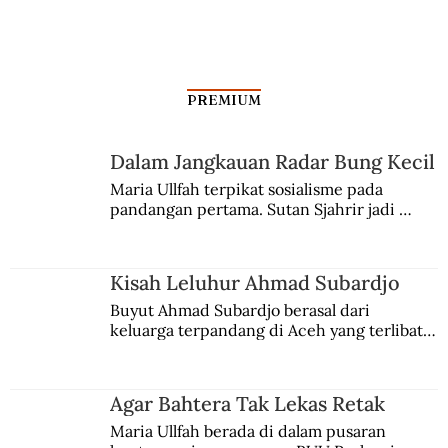
PREMIUM
Dalam Jangkauan Radar Bung Kecil
Maria Ullfah terpikat sosialisme pada 
pandangan pertama. Sutan Sjahrir jadi 
Tantangan Mengembalikan Prasasti dari
comblangnya.
Inggris
Kisah Leluhur Ahmad Subardjo
Buyut Ahmad Subardjo berasal dari 
keluarga terpandang di Aceh yang terlibat 
persaingan kekuasaan. Dia memilih 
merantau ke Jawa dan menjadi pemuka 
agama Islam. Anaknya mengikuti jejaknya.
Agar Bahtera Tak Lekas Retak
Maria Ullfah berada di dalam pusaran 