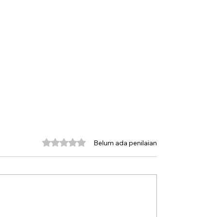
Dinilai 0 dari 5 bintang.
Belum ada penilaian