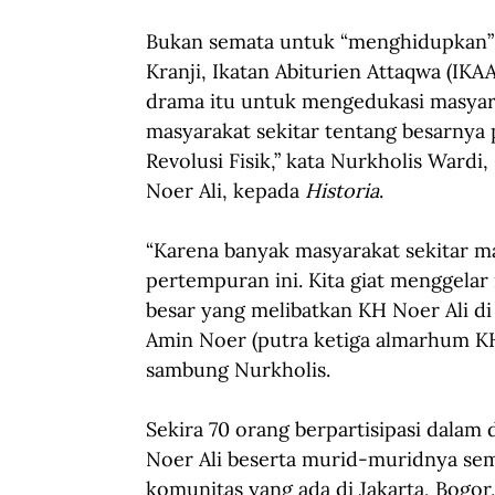
Bukan semata untuk “menghidupkan”
Kranji, Ikatan Abiturien Attaqwa (IK
drama itu untuk mengedukasi masyara
masyarakat sekitar tentang besarnya
Revolusi Fisik,” kata Nurkholis Ward
Noer Ali, kepada 
Historia
.
“Karena banyak masyarakat sekitar ma
pertempuran ini. Kita giat menggelar
besar yang melibatkan KH Noer Ali di
Amin Noer (putra ketiga almarhum KH
sambung Nurkholis.
Sekira 70 orang berpartisipasi dalam
Noer Ali beserta murid-muridnya sem
komunitas yang ada di Jakarta, Bogor