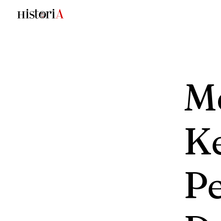
M
K
P