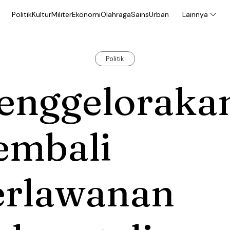
Politik
Kultur
Militer
Ekonomi
Olahraga
Sains
Urban
Lainnya
Politik
enggeloraka
embali
erlawanan