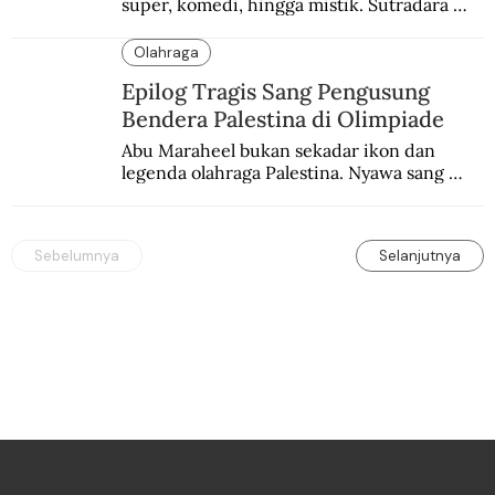
super, komedi, hingga mistik. Sutradara 
terbaik yang kurang dilirik.
Olahraga
Epilog Tragis Sang Pengusung
Bendera Palestina di Olimpiade
Abu Maraheel bukan sekadar ikon dan 
legenda olahraga Palestina. Nyawa sang 
Olimpian tak tertolong setelah Israel 
memblokade Rafah.
Sebelumnya
Selanjutnya