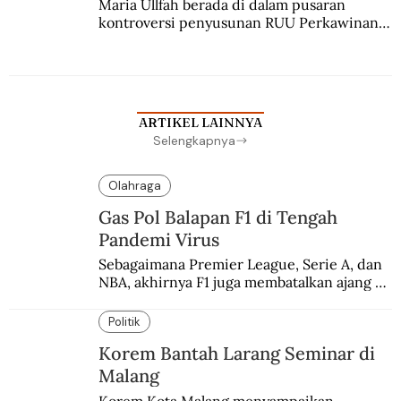
Maria Ullfah berada di dalam pusaran 
kontroversi penyusunan RUU Perkawinan. 
Berbuah manis walau penuh kompromi.
ARTIKEL LAINNYA
Selengkapnya
Olahraga
Gas Pol Balapan F1 di Tengah
Pandemi Virus
Sebagaimana Premier League, Serie A, dan 
NBA, akhirnya F1 juga membatalkan ajang 
balapannya. Menghindari pengalaman 
enam dekade lampau.
Politik
Korem Bantah Larang Seminar di
Malang
Korem Kota Malang menyampaikan 