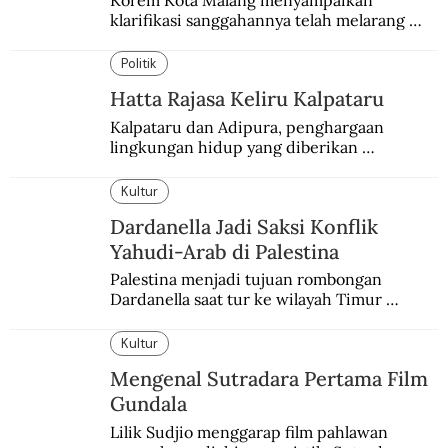
klarifikasi sanggahannya telah melarang 
seminar sejarah di Universitas Negeri 
Malang.
Politik
Hatta Rajasa Keliru Kalpataru
Kalpataru dan Adipura, penghargaan 
lingkungan hidup yang diberikan 
pemerintah setiap tahun kepada dua pihak 
yang berbeda.
Kultur
Dardanella Jadi Saksi Konflik
Yahudi-Arab di Palestina
Palestina menjadi tujuan rombongan 
Dardanella saat tur ke wilayah Timur 
Tengah. Di sana mereka menjadi saksi 
ketegangan antara orang Yahudi dan 
Kultur
penduduk Arab.
Mengenal Sutradara Pertama Film
Gundala
Lilik Sudjio menggarap film pahlawan 