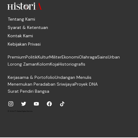
Tentang Kami
Syarat & Ketentuan
Kontak Kami
Kebijakan Privasi
Premium
Politik
Kultur
Militer
Ekonomi
Olahraga
Sains
Urban
Lorong Zaman
Kolom
Koja
Historiografis
Kerjasama & Portofolio
Undangan Menulis
Menemukan Peradaban Sriwijaya
Proyek DNA
Surat Pendiri Bangsa
© 2026, PT. Media Digital Historia.