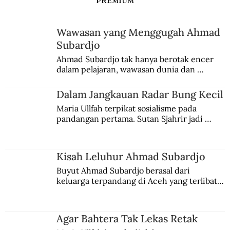
PREMIUM
Wawasan yang Menggugah Ahmad
Teknologi Radar di Microwave
Subardjo
Ahmad Subardjo tak hanya berotak encer 
dalam pelajaran, wawasan dunia dan 
kesadaran kebangsaannya tumbuh berkat 
Jules Verne, Multatuli, hingga Sun Yat-sen.
Dalam Jangkauan Radar Bung Kecil
Maria Ullfah terpikat sosialisme pada 
pandangan pertama. Sutan Sjahrir jadi 
comblangnya.
Kisah Leluhur Ahmad Subardjo
Buyut Ahmad Subardjo berasal dari 
keluarga terpandang di Aceh yang terlibat 
persaingan kekuasaan. Dia memilih 
merantau ke Jawa dan menjadi pemuka 
agama Islam. Anaknya mengikuti jejaknya.
Agar Bahtera Tak Lekas Retak