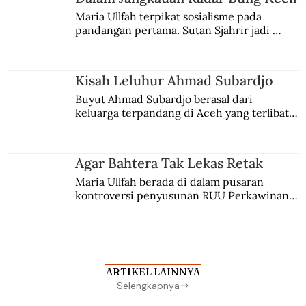
Maria Ullfah terpikat sosialisme pada 
pandangan pertama. Sutan Sjahrir jadi 
comblangnya.
Kisah Leluhur Ahmad Subardjo
Buyut Ahmad Subardjo berasal dari 
keluarga terpandang di Aceh yang terlibat 
persaingan kekuasaan. Dia memilih 
merantau ke Jawa dan menjadi pemuka 
agama Islam. Anaknya mengikuti jejaknya.
Agar Bahtera Tak Lekas Retak
Maria Ullfah berada di dalam pusaran 
kontroversi penyusunan RUU Perkawinan. 
Berbuah manis walau penuh kompromi.
ARTIKEL LAINNYA
Selengkapnya