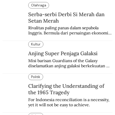
Olahraga
Serba-serbi Derbi Si Merah dan
Setan Merah
Rivalitas paling panas dalam sepabola 
Inggris. Bermula dari persaingan ekonomi 
dan industri.
Kultur
Anjing Super Penjaga Galaksi
Misi barisan Guardians of the Galaxy 
diselamatkan anjing galaksi berkekuatan 
super. Karakter yang terinspirasi dari Laika 
si martir antariksa Soviet.
Politik
Clarifying the Understanding of
the 1965 Tragedy
For Indonesia reconciliation is a necessity, 
yet it will not be easy to achieve.