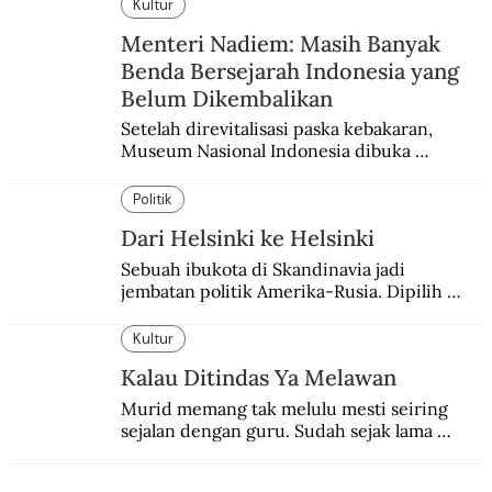
Kultur
Menteri Nadiem: Masih Banyak
Benda Bersejarah Indonesia yang
Belum Dikembalikan
Setelah direvitalisasi paska kebakaran, 
Museum Nasional Indonesia dibuka 
kembali. Bertepatan dengan perhelatan 
Pameran Repatriasi 2024.
Politik
Dari Helsinki ke Helsinki
Sebuah ibukota di Skandinavia jadi 
jembatan politik Amerika-Rusia. Dipilih 
karena kenetralannya sejak Perang Dingin.
Kultur
Kalau Ditindas Ya Melawan
Murid memang tak melulu mesti seiring 
sejalan dengan guru. Sudah sejak lama 
orang-orang mengatakan, guru kencing 
berdiri, murid kencing berlari.