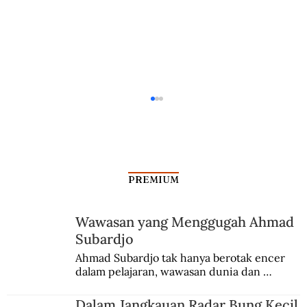
PREMIUM
Wawasan yang Menggugah Ahmad
Empat Partai Ini Terjerat Korupsi
Subardjo
Ahmad Subardjo tak hanya berotak encer 
dalam pelajaran, wawasan dunia dan 
kesadaran kebangsaannya tumbuh berkat 
Jules Verne, Multatuli, hingga Sun Yat-sen.
Dalam Jangkauan Radar Bung Kecil