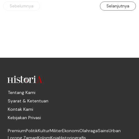
Sebelumnya
Selanjutnya
Tentang Kami
Syarat & Ketentuan
Kontak Kami
Kebijakan Privasi
Premium
Politik
Kultur
Militer
Ekonomi
Olahraga
Sains
Urban
Lorong Zaman
Kolom
Koja
Historiografis