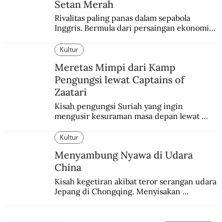
Setan Merah
Rivalitas paling panas dalam sepabola 
Inggris. Bermula dari persaingan ekonomi 
dan industri.
Kultur
Meretas Mimpi dari Kamp
Pengungsi lewat Captains of
Zaatari
Kisah pengungsi Suriah yang ingin 
mengusir kesuraman masa depan lewat 
sepakbola. Disajikan dengan intim dan 
humanis.
Kultur
Menyambung Nyawa di Udara
China
Kisah kegetiran akibat teror serangan udara 
Jepang di Chongqing. Menyisakan 
kepedihan dan perlawanan.