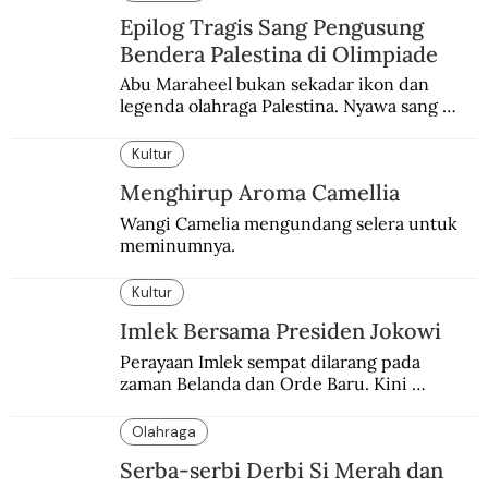
Epilog Tragis Sang Pengusung
Bendera Palestina di Olimpiade
Abu Maraheel bukan sekadar ikon dan 
legenda olahraga Palestina. Nyawa sang 
Olimpian tak tertolong setelah Israel 
memblokade Rafah.
Kultur
Menghirup Aroma Camellia
Wangi Camelia mengundang selera untuk 
meminumnya.
Kultur
Imlek Bersama Presiden Jokowi
Perayaan Imlek sempat dilarang pada 
zaman Belanda dan Orde Baru. Kini 
dirayakan dengan semarak.
Olahraga
Serba-serbi Derbi Si Merah dan