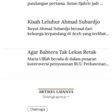
pandangan pertama. Sutan Sjahrir jadi 
comblangnya.
Kisah Leluhur Ahmad Subardjo
Buyut Ahmad Subardjo berasal dari 
keluarga terpandang di Aceh yang terlibat 
persaingan kekuasaan. Dia memilih 
merantau ke Jawa dan menjadi pemuka 
agama Islam. Anaknya mengikuti jejaknya.
Agar Bahtera Tak Lekas Retak
Maria Ullfah berada di dalam pusaran 
kontroversi penyusunan RUU Perkawinan. 
Berbuah manis walau penuh kompromi.
ARTIKEL LAINNYA
Selengkapnya
Olahraga