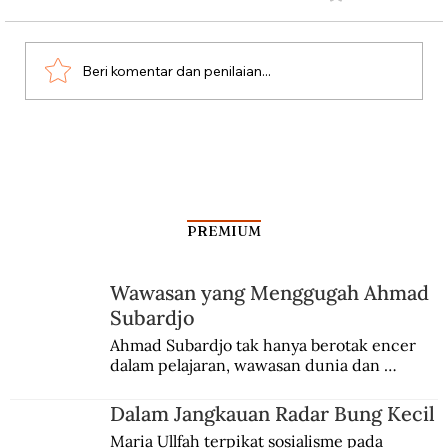
Beri komentar dan penilaian...
Setelah Pengadilan Rakyat Selesai
PREMIUM
Wawasan yang Menggugah Ahmad
Subardjo
Ahmad Subardjo tak hanya berotak encer 
dalam pelajaran, wawasan dunia dan 
kesadaran kebangsaannya tumbuh berkat 
Jules Verne, Multatuli, hingga Sun Yat-sen.
Dalam Jangkauan Radar Bung Kecil
Maria Ullfah terpikat sosialisme pada 