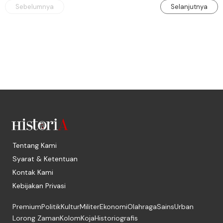
Sebelumnya
Selanjutnya
Tentang Kami
Syarat & Ketentuan
Kontak Kami
Kebijakan Privasi
Premium
Politik
Kultur
Militer
Ekonomi
Olahraga
Sains
Urban
Lorong Zaman
Kolom
Koja
Historiografis