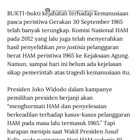
BUKTI-bukti kejahatan terhadap kemanusiaan 
International People’s Tribunal 1965 (IPT 65). (tribunal1965.org).
pasca peristiwa Gerakan 30 September 1965 
telah banyak terungkap. Komisi Nasional HAM 
pada 2012 yang lalu juga telah menyerahkan 
hasil penyelidikan 
pro justisia
 pelanggaran 
berat HAM peristiwa 1965 ke Kejaksaan Agung. 
Namun, sampai hari ini belum ada kejelasan 
sikap pemerintah atas tragedi kemanusiaan itu.
Presiden Joko Widodo dalam kampanye 
pemilihan presiden berjanji akan 
“menghormati HAM dan penyelesaian 
berkeadilan terhadap kasus-kasus pelanggaran 
HAM pada masa lalu termasuk 1965.” Tapi 
harapan menipis saat Wakil Presiden Jusuf 
Kalla, pada peringatan Hari HAM sedunia 10 