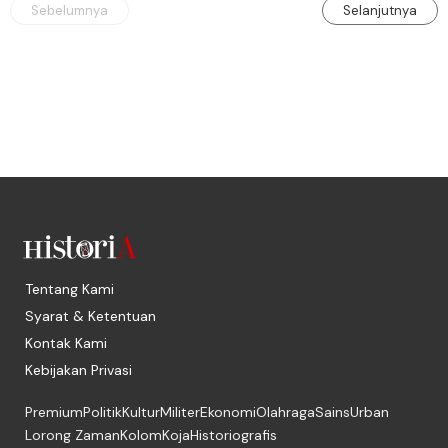
Sebelumnya
Selanjutnya
Tentang Kami
Syarat & Ketentuan
Kontak Kami
Kebijakan Privasi
Premium
Politik
Kultur
Militer
Ekonomi
Olahraga
Sains
Urban
Lorong Zaman
Kolom
Koja
Historiografis