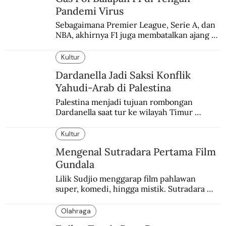
Pandemi Virus
Sebagaimana Premier League, Serie A, dan 
NBA, akhirnya F1 juga membatalkan ajang 
balapannya. Menghindari pengalaman 
enam dekade lampau.
Kultur
Dardanella Jadi Saksi Konflik
Yahudi-Arab di Palestina
Palestina menjadi tujuan rombongan 
Dardanella saat tur ke wilayah Timur 
Tengah. Di sana mereka menjadi saksi 
ketegangan antara orang Yahudi dan 
Kultur
penduduk Arab.
Mengenal Sutradara Pertama Film
Gundala
Lilik Sudjio menggarap film pahlawan 
super, komedi, hingga mistik. Sutradara 
terbaik yang kurang dilirik.
Olahraga