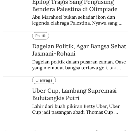
Epilog Tragis Sang Pengusung
Bendera Palestina di Olimpiade
Abu Maraheel bukan sekadar ikon dan 
legenda olahraga Palestina. Nyawa sang 
Olimpian tak tertolong setelah Israel 
memblokade Rafah.
Politik
Dagelan Politik, Agar Bangsa Sehat
Jasmani-Rohani
Dagelan politik dalam pusaran zaman. Oase 
yang membuat bangsa tertawa geli, tak 
melulu nyeri.
Olahraga
Uber Cup, Lambang Supremasi
Bulutangkis Putri
Lahir dari buah pikiran Betty Uber, Uber 
Cup jadi pasangan abadi Thomas Cup 
sebagai kejuaraan yang paling sarat gengsi.