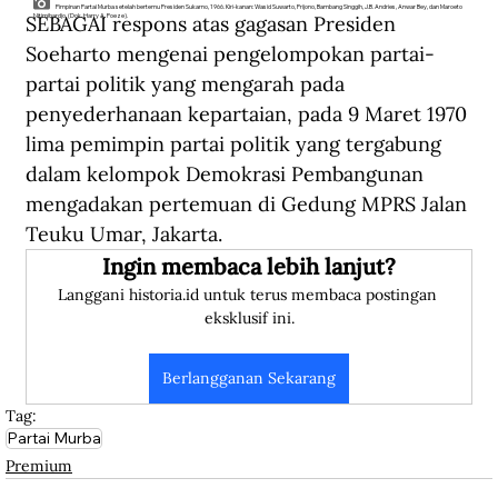
Pimpinan Partai Murba setelah bertemu Presiden Sukarno, 1966. Kiri-kanan: Wasid Suwarto, Prijono, Bambang Singgih, J.B. Andries, Anwar Bey, dan Maroeto
SEBAGAI respons atas gagasan Presiden 
Nitimihardjo. (Dok. Harry A. Poeze).
Soeharto mengenai pengelompokan partai-
partai politik yang mengarah pada 
penyederhanaan kepartaian, pada 9 Maret 1970 
lima pemimpin partai politik yang tergabung 
dalam kelompok Demokrasi Pembangunan 
mengadakan pertemuan di Gedung MPRS Jalan 
Teuku Umar, Jakarta.
Ingin membaca lebih lanjut?
Langgani historia.id untuk terus membaca postingan 
eksklusif ini.
Berlangganan Sekarang
Tag:
Partai Murba
Premium