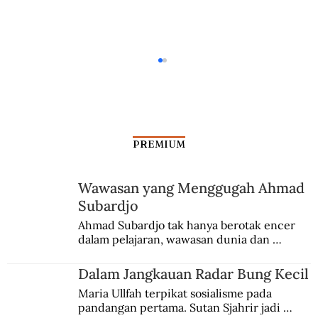
PREMIUM
Senjakala Partai Murba
Wawasan yang Menggugah Ahmad
Subardjo
Ahmad Subardjo tak hanya berotak encer 
dalam pelajaran, wawasan dunia dan 
kesadaran kebangsaannya tumbuh berkat 
Jules Verne, Multatuli, hingga Sun Yat-sen.
Dalam Jangkauan Radar Bung Kecil
Maria Ullfah terpikat sosialisme pada 
pandangan pertama. Sutan Sjahrir jadi 