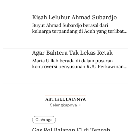
comblangnya.
Kisah Leluhur Ahmad Subardjo
Buyut Ahmad Subardjo berasal dari 
keluarga terpandang di Aceh yang terlibat 
persaingan kekuasaan. Dia memilih 
merantau ke Jawa dan menjadi pemuka 
agama Islam. Anaknya mengikuti jejaknya.
Agar Bahtera Tak Lekas Retak
Maria Ullfah berada di dalam pusaran 
kontroversi penyusunan RUU Perkawinan. 
Berbuah manis walau penuh kompromi.
ARTIKEL LAINNYA
Selengkapnya
Olahraga
Gas Pol Balapan F1 di Tengah