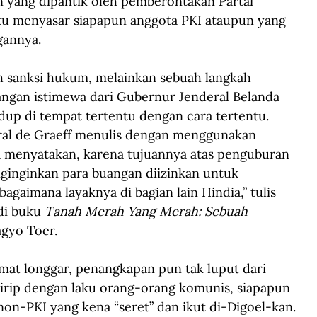
yang dipantik oleh pemberontakan Partai 
itu menyasar siapapun anggota PKI ataupun yang 
gannya. 
 sanksi hukum, melainkan sebuah langkah 
angan istimewa dari Gubernur Jenderal Belanda 
up di tempat tertentu dengan cara tertentu. 
ral de Graeff menulis dengan menggunakan 
 Ia menyatakan, karena tujuannya atas penguburan 
enginginkan para buangan diizinkan untuk 
bagaimana layaknya di bagian lain Hindia,” tulis 
di buku
 Tanah Merah Yang Merah: Sebuah 
gyo Toer. 
amat longgar, penangkapan pun tak luput dari 
mirip dengan laku orang-orang komunis, siapapun 
 non-PKI yang kena “seret” dan ikut di-Digoel-kan. 