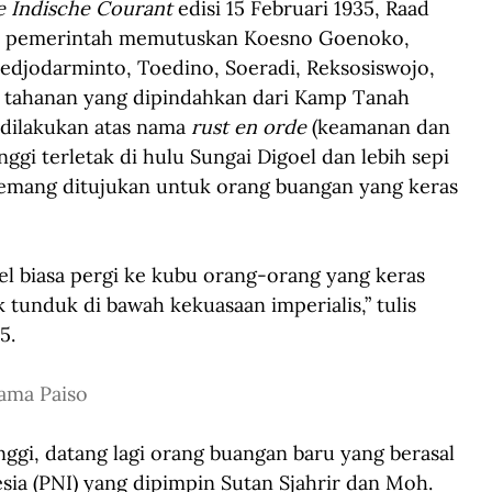
 Indische Courant 
edisi 15 Februari 1935, Raad 
an pemerintah memutuskan Koesno Goenoko, 
edjodarminto, Toedino, Soeradi, Reksosiswojo, 
 tahanan yang dipindahkan dari Kamp Tanah 
dilakukan atas nama 
rust en orde
 (keamanan dan 
ggi terletak di hulu Sungai Digoel dan lebih sepi 
emang ditujukan untuk orang buangan yang keras 
oel biasa pergi ke kubu orang-orang yang keras 
tunduk di bawah kekuasaan imperialis,” tulis 
5.
nama Paiso
ggi, datang lagi orang buangan baru yang berasal 
ia (PNI) yang dipimpin Sutan Sjahrir dan Moh. 