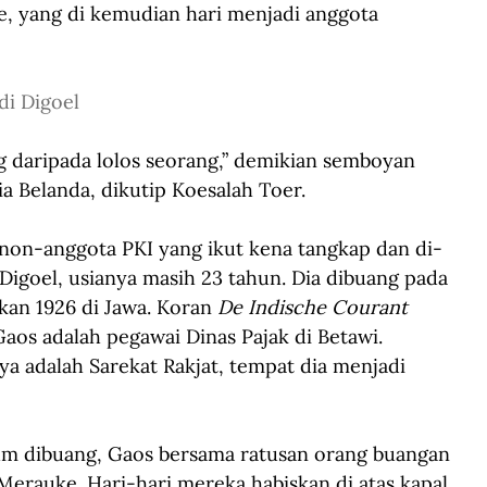
, yang di kemudian hari menjadi anggota 
 di Digoel
ng daripada lolos seorang,” demikian semboyan 
 Belanda, dikutip Koesalah Toer. 
on-anggota PKI yang ikut kena tangkap dan di-
igoel, usianya masih 23 tahun. Dia dibuang pada 
kan 1926 di Jawa. Koran 
De Indische Courant 
os adalah pegawai Dinas Pajak di Betawi. 
nya adalah Sarekat Rakjat, tempat dia menjadi 
um dibuang, Gaos bersama ratusan orang buangan 
e Merauke. Hari-hari mereka habiskan di atas kapal 