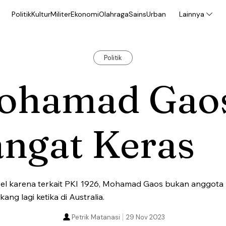
Politik
Kultur
Militer
Ekonomi
Olahraga
Sains
Urban
Lainnya
Politik
ohamad Gao
angat Keras
el karena terkait PKI 1926, Mohamad Gaos bukan anggota P
ng lagi ketika di Australia.
Petrik Matanasi
29 Nov 2023