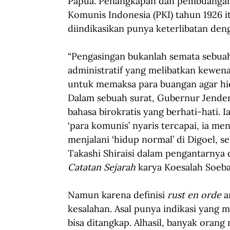
Papua. Penangkapan dan pembuangan 
Komunis Indonesia (PKI) tahun 1926 
diindikasikan punya keterlibatan den
“Pengasingan bukanlah semata sebuah
administratif yang melibatkan kewen
untuk memaksa para buangan agar hid
Dalam sebuah surat, Gubernur Jende
bahasa birokratis yang berhati-hati.
‘para komunis’ nyaris tercapai, ia m
menjalani ‘hidup normal’ di Digoel, se
Takashi Shiraisi dalam pengantarnya 
Catatan Sejarah
 karya Koesalah Soeba
Namun karena definisi 
rust en orde
 
kesalahan. Asal punya indikasi yang 
bisa ditangkap. Alhasil, banyak orang