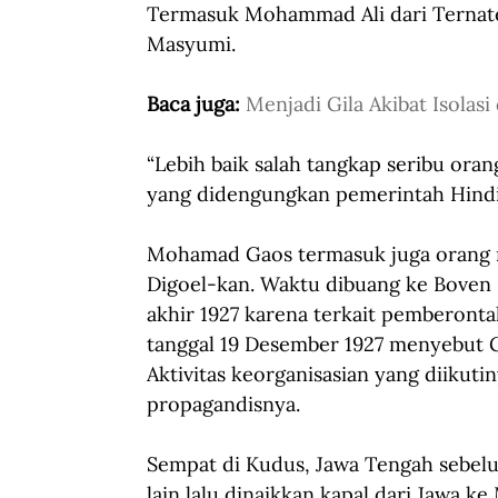
Termasuk Mohammad Ali dari Ternate
Masyumi. 
Baca juga: 
Menjadi Gila Akibat Isolasi
“Lebih baik salah tangkap seribu ora
yang didengungkan pemerintah Hindia
Mohamad Gaos termasuk juga orang n
Digoel-kan. Waktu dibuang ke Boven D
akhir 1927 karena terkait pemberonta
tanggal 19 Desember 1927 menyebut Ga
Aktivitas keorganisasian yang diikuti
propagandisnya. 
Sempat di Kudus, Jawa Tengah sebel
lain lalu dinaikkan kapal dari Jawa k