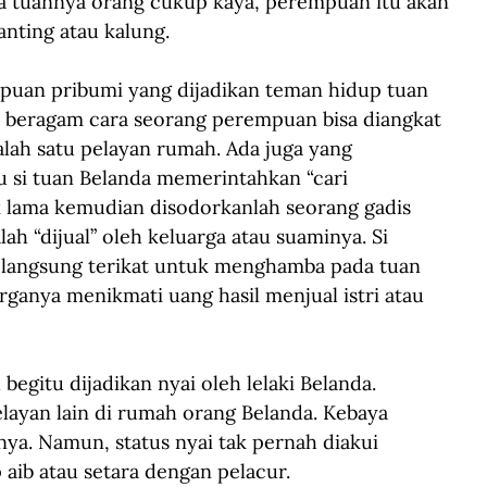
ika tuannya orang cukup kaya, perempuan itu akan 
nting atau kalung.
puan pribumi yang dijadikan teman hidup tuan 
da beragam cara seorang perempuan bisa diangkat 
alah satu pelayan rumah. Ada juga yang 
u si tuan Belanda memerintahkan “cari 
 lama kemudian disodorkanlah seorang gadis 
ah “dijual” oleh keluarga atau suaminya. Si 
langsung terikat untuk menghamba pada tuan 
rganya menikmati uang hasil menjual istri atau 
gitu dijadikan nyai oleh lelaki Belanda. 
elayan lain di rumah orang Belanda. Kebaya 
nya. Namun, status nyai tak pernah diakui 
 aib atau setara dengan pelacur.