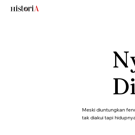
N
D
Meski diuntungkan feno
tak diakui tapi hidupnya