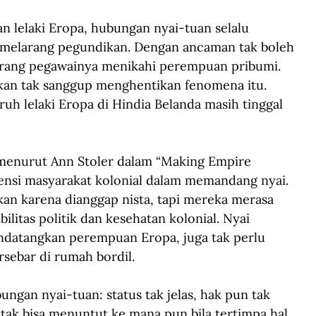
lelaki Eropa, hubungan nyai-tuan selalu 
 melarang pegundikan. Dengan ancaman tak boleh 
rang pegawainya menikahi perempuan pribumi. 
kan tak sanggup menghentikan fenomena itu. 
uh lelaki Eropa di Hindia Belanda masih tinggal 
menurut Ann Stoler dalam “Making Empire 
alensi masyarakat kolonial dalam memandang nyai. 
an karena dianggap nista, tapi mereka merasa 
litas politik dan kesehatan kolonial. Nyai 
datangkan perempuan Eropa, juga tak perlu 
rsebar di rumah bordil.
gan nyai-tuan: status tak jelas, hak pun tak 
 tak bisa menuntut ke mana pun bila tertimpa hal 