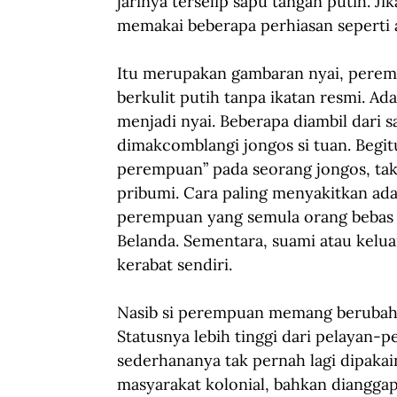
jarinya terselip sapu tangan putih. J
memakai beberapa perhiasan seperti a
Itu merupakan gambaran nyai, perem
berkulit putih tanpa ikatan resmi. A
menjadi nyai. Beberapa diambil dari s
dimakcomblangi jongos si tuan. Begit
perempuan” pada seorang jongos, tak
pribumi. Cara paling menyakitkan adal
perempuan yang semula orang bebas 
Belanda. Sementara, suami atau kelua
kerabat sendiri.
Nasib si perempuan memang berubah be
Statusnya lebih tinggi dari pelayan-p
sederhananya tak pernah lagi dipakai
masyarakat kolonial, bahkan dianggap