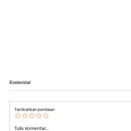
Komentar
Tambahkan penilaian
Kenapa Kata
Polemik
Tulis komentar...