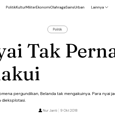
Politik
Kultur
Militer
Ekonomi
Olahraga
Sains
Urban
Lainnya
Politik
yai Tak Pern
iakui
mena pergundikan, Belanda tak mengakuinya. Para nyai jad
 dieksplotasi.
Nur Janti
9 Okt 2018