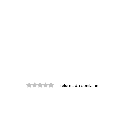
Dinilai 0 dari 5 bintang.
Belum ada penilaian
 “Bersiap” dan
Istilah “Bersiap” yang