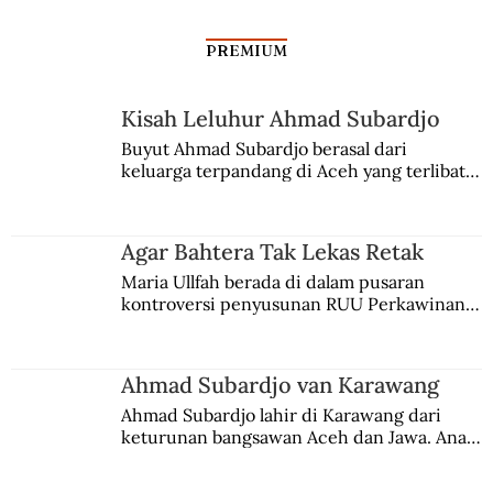
PREMIUM
Kisah Leluhur Ahmad Subardjo
Buyut Ahmad Subardjo berasal dari 
keluarga terpandang di Aceh yang terlibat 
Petualangan George McTurnan Kahin di
persaingan kekuasaan. Dia memilih 
Yogyakarta (2)
merantau ke Jawa dan menjadi pemuka 
agama Islam. Anaknya mengikuti jejaknya.
Agar Bahtera Tak Lekas Retak
Maria Ullfah berada di dalam pusaran 
kontroversi penyusunan RUU Perkawinan. 
Berbuah manis walau penuh kompromi.
Ahmad Subardjo van Karawang
Ahmad Subardjo lahir di Karawang dari 
keturunan bangsawan Aceh dan Jawa. Anak 
kesayangan mantri polisi ini pindah ke 
Batavia untuk melanjutkan pendidikan di 