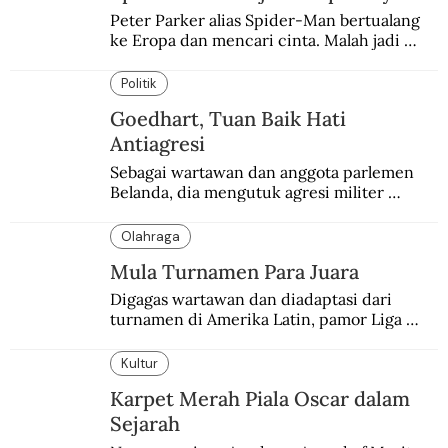
Peter Parker alias Spider-Man bertualang 
ke Eropa dan mencari cinta. Malah jadi 
korban hoax dan tipu daya.
Politik
Goedhart, Tuan Baik Hati
Antiagresi
Sebagai wartawan dan anggota parlemen 
Belanda, dia mengutuk agresi militer 
Belanda dan menganggapnya sebagai aksi 
edan dan sia-sia.
Olahraga
Mula Turnamen Para Juara
Digagas wartawan dan diadaptasi dari 
turnamen di Amerika Latin, pamor Liga 
Champions justru hampir menyamai Piala 
Dunia.
Kultur
Karpet Merah Piala Oscar dalam
Sejarah