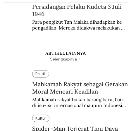
sekolah Belanda.
Persidangan Pelaku Kudeta 3 Juli
1946
Para pengikut Tan Malaka dihadapkan ke 
pengadilan. Mereka didakwa melakukan 
penculikan Sutan Sjahrir dan berupaya 
menggulingkan pemerintahan.
ARTIKEL LAINNYA
Selengkapnya
Politik
Mahkamah Rakyat sebagai Gerakan
Moral Mencari Keadilan
Mahkamah rakyat bukan barang baru, baik 
di isu-isu internasional maupun Indonesia. 
Wacananya muncul lagi sebagai alternatif 
pengungkapan kebenaran.
Kultur
Spider-Man Terjerat Tipu Daya