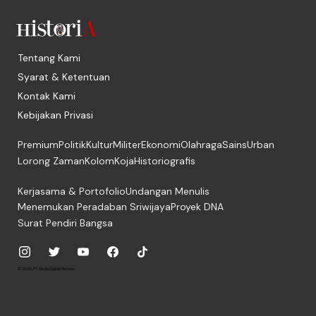
Tentang Kami
Syarat & Ketentuan
Kontak Kami
Kebijakan Privasi
Premium
Politik
Kultur
Militer
Ekonomi
Olahraga
Sains
Urban
Lorong Zaman
Kolom
Koja
Historiografis
Kerjasama & Portofolio
Undangan Menulis
Menemukan Peradaban Sriwijaya
Proyek DNA
Surat Pendiri Bangsa
© 2026, PT. Media Digital Historia.