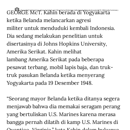
GEORGE McT. Kahin berada di Yogyakarta 
George McT. Kahin bertemu Arturo Campbell, agen CIA pertama di Indonesia, ketika berada di Yogyakarta pada 1948. (Wikimedia Commons).
ketika Belanda melancarkan agresi 
militer untuk menduduki kembali Indonesia. 
Dia sedang melakukan penelitian untuk 
disertasinya di Johns Hopkins University, 
Amerika Serikat. Kahin melihat 
lambang Amerika Serikat pada beberapa 
pesawat terbang, mobil lapis baja, dan truk-
truk pasukan Belanda ketika menyerang 
Yogyakarta pada 19 Desember 1948.
“Seorang mayor Belanda ketika ditanya segera 
menjawab bahwa dia memakai seragam perang 
yang bertuliskan U.S. Marines karena merasa 
bangga pernah dilatih di kamp U.S. Marines di 
Quantico, Virginia,” kata Kahin dalam bukunya, 