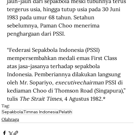
jauh-jauh dari sepakbola meski tubuhnya terus 
tergerus usia, hingga tutup usia pada 30 Juni 
1983 pada umur 68 tahun. Setahun 
sebelumnya, Paman Choo menerima 
penghargaan dari PSSI.
“Federasi Sepakbola Indonesia (PSSI) 
mempersembahkan medali emas First Class 
atas jasa-jasanya terhadap sepakbola 
Indonesia. Pemberiannya dilakukan langsung 
oleh Mr. Sopariyo, 
executivechairman
 PSSI di 
kediaman Choo di Thomson Road (Singapura),” 
tulis 
The Strait Times
, 4 Agustus 1982.*
Tag:
Sepakbola
Timnas Indonesia
Pelatih
Olahraga