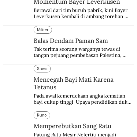
Momentum Bayer Leverkusen
Berawal dari tim buruh pabrik, kini Bayer 
Leverkusen kembali di ambang torehan 
“treble”. Sempat diejek dengan julukan 
“Neverkusen”.
Militer
Balas Dendam Paman Sam
Tak terima seorang warganya tewas di 
tangan pejuang pembebasan Palestina, 
pemerintahan Ronald Reagan melakukan 
pembalasan.
Sains
Mencegah Bayi Mati Karena
Tetanus
Pada awal kemerdekaan angka kematian 
bayi cukup tinggi. Upaya pendidikan dukun 
pun dilakukan lewat Proyek Serpong.
Kuno
Memperebutkan Sang Ratu
Patung Ratu Mesir Nefertiti menjadi 