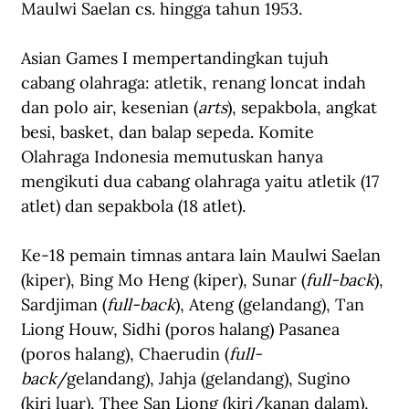
Maulwi Saelan cs. hingga tahun 1953.
Asian Games I mempertandingkan tujuh 
cabang olahraga: atletik, renang loncat indah 
dan polo air, kesenian (
arts
), sepakbola, angkat 
besi, basket, dan balap sepeda. Komite 
Olahraga Indonesia memutuskan hanya 
mengikuti dua cabang olahraga yaitu atletik (17 
atlet) dan sepakbola (18 atlet).
Ke-18 pemain timnas antara lain Maulwi Saelan 
(kiper), Bing Mo Heng (kiper), Sunar (
full-back
), 
Sardjiman (
full-back
), Ateng (gelandang), Tan 
Liong Houw, Sidhi (poros halang) Pasanea 
(poros halang), Chaerudin (
full-
back
/gelandang), Jahja (gelandang), Sugino 
(kiri luar), Thee San Liong (kiri/kanan dalam), 