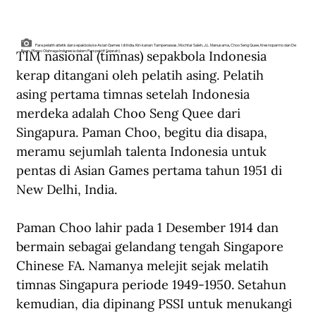
Para pelatih atletik dan sepakbola ke Asian Games I di India. Kiri-kanan: Tampenawas, Mochtar Saleh, J.L. Manusama, Choo Seng Quee, Kresnoparmo dan De
TIM nasional (timnas) sepakbola Indonesia 
Baan. (Repro Olahraga Indonesia dalam Perspektif Sejarah).
kerap ditangani oleh pelatih asing. Pelatih 
asing pertama timnas setelah Indonesia 
merdeka adalah Choo Seng Quee dari 
Singapura. Paman Choo, begitu dia disapa, 
meramu sejumlah talenta Indonesia untuk 
pentas di Asian Games pertama tahun 1951 di 
New Delhi, India.
Paman Choo lahir pada 1 Desember 1914 dan 
bermain sebagai gelandang tengah Singapore 
Chinese FA. Namanya melejit sejak melatih 
timnas Singapura periode 1949-1950. Setahun 
kemudian, dia dipinang PSSI untuk menukangi 