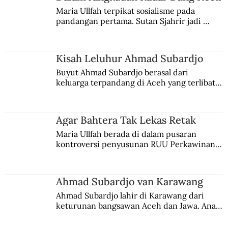
Maria Ullfah terpikat sosialisme pada 
pandangan pertama. Sutan Sjahrir jadi 
comblangnya.
Kisah Leluhur Ahmad Subardjo
Buyut Ahmad Subardjo berasal dari 
keluarga terpandang di Aceh yang terlibat 
persaingan kekuasaan. Dia memilih 
merantau ke Jawa dan menjadi pemuka 
agama Islam. Anaknya mengikuti jejaknya.
Agar Bahtera Tak Lekas Retak
Maria Ullfah berada di dalam pusaran 
kontroversi penyusunan RUU Perkawinan. 
Berbuah manis walau penuh kompromi.
Ahmad Subardjo van Karawang
Ahmad Subardjo lahir di Karawang dari 
keturunan bangsawan Aceh dan Jawa. Anak 
kesayangan mantri polisi ini pindah ke 
Batavia untuk melanjutkan pendidikan di 