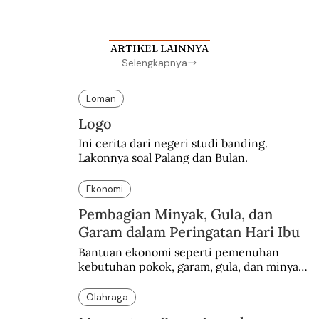
sekolah Belanda.
ARTIKEL LAINNYA
Selengkapnya
Loman
Logo
Ini cerita dari negeri studi banding. 
Lakonnya soal Palang dan Bulan.
Ekonomi
Pembagian Minyak, Gula, dan
Garam dalam Peringatan Hari Ibu
Bantuan ekonomi seperti pemenuhan 
kebutuhan pokok, garam, gula, dan minyak 
menjadi salah satu perhatian dalam 
peringatan Hari Ibu.
Olahraga