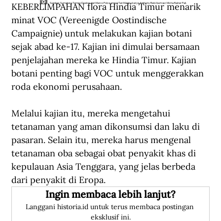
KEBERLIMPAHAN flora Hindia Timur menarik 
Sumber: Sumatera Tempo Doeloe, dari Marco Polo sampai Tan Malaka karya Anthony Reid. Ilustrasi: Micha Rainer Pali.
minat VOC (Vereenigde Oostindische 
Campaignie) untuk melakukan kajian botani 
sejak abad ke-17. Kajian ini dimulai bersamaan 
penjelajahan mereka ke Hindia Timur. Kajian 
botani penting bagi VOC untuk menggerakkan 
roda ekonomi perusahaan.
Melalui kajian itu, mereka mengetahui 
tetanaman yang aman dikonsumsi dan laku di 
pasaran. Selain itu, mereka harus mengenal 
tetanaman oba sebagai obat penyakit khas di 
kepulauan Asia Tenggara, yang jelas berbeda 
dari penyakit di Eropa.
Ingin membaca lebih lanjut?
Langgani historia.id untuk terus membaca postingan 
eksklusif ini.