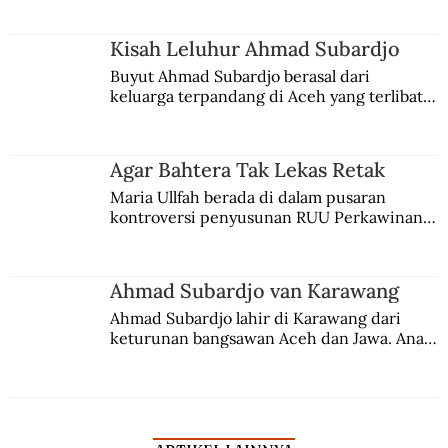
Kisah Leluhur Ahmad Subardjo
Buyut Ahmad Subardjo berasal dari 
keluarga terpandang di Aceh yang terlibat 
persaingan kekuasaan. Dia memilih 
merantau ke Jawa dan menjadi pemuka 
agama Islam. Anaknya mengikuti jejaknya.
Agar Bahtera Tak Lekas Retak
Maria Ullfah berada di dalam pusaran 
kontroversi penyusunan RUU Perkawinan. 
Berbuah manis walau penuh kompromi.
Ahmad Subardjo van Karawang
Ahmad Subardjo lahir di Karawang dari 
keturunan bangsawan Aceh dan Jawa. Anak 
kesayangan mantri polisi ini pindah ke 
Batavia untuk melanjutkan pendidikan di 
sekolah Belanda.