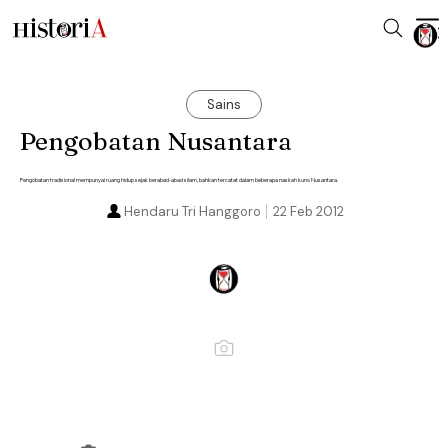
Sains
Pengobatan Nusantara
Pengobatan tradisional mempunyai ruang hidup sejak berabad-abad silam, bahkan tercatat dalam beberapa naskah kuno Nusantara.
Hendaru Tri Hanggoro
22 Feb 2012