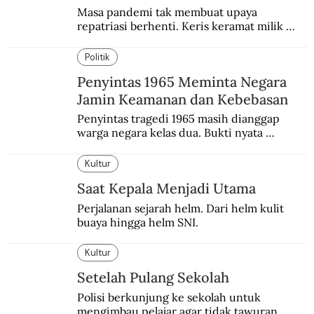
Masa pandemi tak membuat upaya 
repatriasi berhenti. Keris keramat milik 
Pangeran Diponegoro itu akhirnya kembali 
di periode yang sulit.
Politik
Penyintas 1965 Meminta Negara
Jamin Keamanan dan Kebebasan
Penyintas tragedi 1965 masih dianggap 
warga negara kelas dua. Bukti nyata 
diskriminasi masih dipelihara.
Kultur
Saat Kepala Menjadi Utama
Perjalanan sejarah helm. Dari helm kulit 
buaya hingga helm SNI.
Kultur
Setelah Pulang Sekolah
Polisi berkunjung ke sekolah untuk 
mengimbau pelajar agar tidak tawuran. 