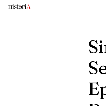
S
Se
E