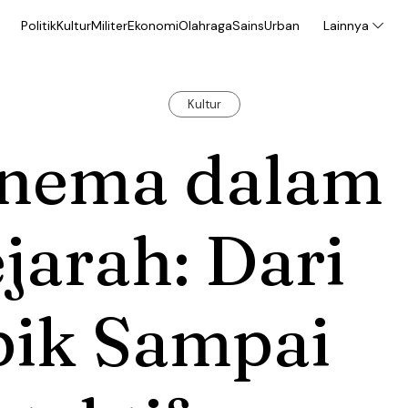
Politik
Kultur
Militer
Ekonomi
Olahraga
Sains
Urban
Lainnya
Kultur
inema dalam
jarah: Dari
pik Sampai