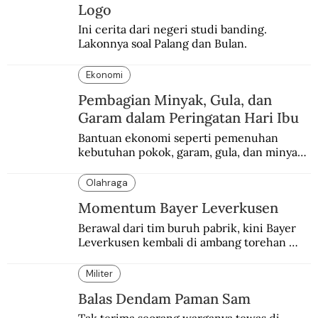
Logo
Ini cerita dari negeri studi banding. 
Lakonnya soal Palang dan Bulan.
Ekonomi
Pembagian Minyak, Gula, dan
Garam dalam Peringatan Hari Ibu
Bantuan ekonomi seperti pemenuhan 
kebutuhan pokok, garam, gula, dan minyak 
menjadi salah satu perhatian dalam 
peringatan Hari Ibu.
Olahraga
Momentum Bayer Leverkusen
Berawal dari tim buruh pabrik, kini Bayer 
Leverkusen kembali di ambang torehan 
“treble”. Sempat diejek dengan julukan 
“Neverkusen”.
Militer
Balas Dendam Paman Sam