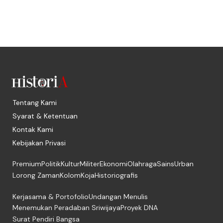
Tentang Kami
Syarat & Ketentuan
Kontak Kami
Kebijakan Privasi
Premium
Politik
Kultur
Militer
Ekonomi
Olahraga
Sains
Urban
Lorong Zaman
Kolom
Koja
Historiografis
Kerjasama & Portofolio
Undangan Menulis
Menemukan Peradaban Sriwijaya
Proyek DNA
Surat Pendiri Bangsa