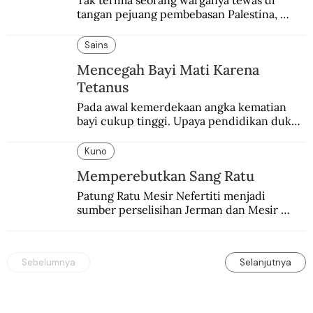
Tak terima seorang warganya tewas di 
tangan pejuang pembebasan Palestina, 
pemerintahan Ronald Reagan melakukan 
pembalasan.
Sains
Mencegah Bayi Mati Karena
Tetanus
Pada awal kemerdekaan angka kematian 
bayi cukup tinggi. Upaya pendidikan dukun 
pun dilakukan lewat Proyek Serpong.
Kuno
Memperebutkan Sang Ratu
Patung Ratu Mesir Nefertiti menjadi 
sumber perselisihan Jerman dan Mesir 
selama puluhan tahun.
Sebelumnya
Selanjutnya