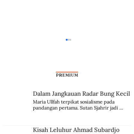
PREMIUM
Dalam Jangkauan Radar Bung Kecil
Maria Ullfah terpikat sosialisme pada 
pandangan pertama. Sutan Sjahrir jadi 
Perjalanan Habitat Ora atau Komodo
comblangnya.
Menjadi Tempat Wisata
Kisah Leluhur Ahmad Subardjo