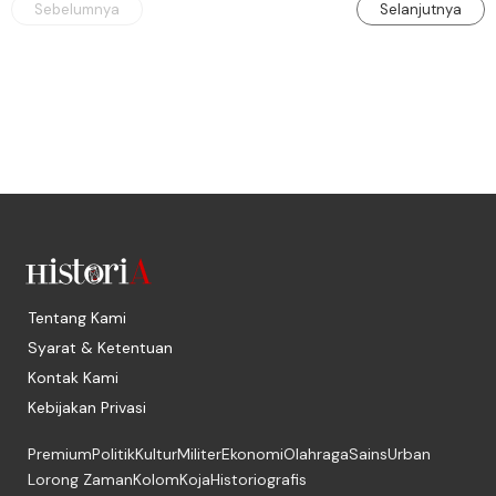
Sebelumnya
Selanjutnya
Tentang Kami
Syarat & Ketentuan
Kontak Kami
Kebijakan Privasi
Premium
Politik
Kultur
Militer
Ekonomi
Olahraga
Sains
Urban
Lorong Zaman
Kolom
Koja
Historiografis