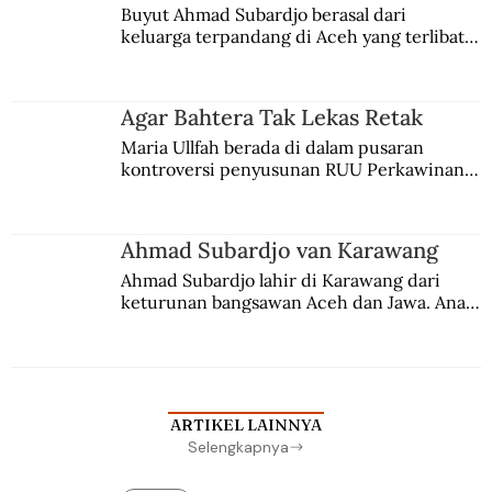
Buyut Ahmad Subardjo berasal dari 
keluarga terpandang di Aceh yang terlibat 
persaingan kekuasaan. Dia memilih 
merantau ke Jawa dan menjadi pemuka 
agama Islam. Anaknya mengikuti jejaknya.
Agar Bahtera Tak Lekas Retak
Maria Ullfah berada di dalam pusaran 
kontroversi penyusunan RUU Perkawinan. 
Berbuah manis walau penuh kompromi.
Ahmad Subardjo van Karawang
Ahmad Subardjo lahir di Karawang dari 
keturunan bangsawan Aceh dan Jawa. Anak 
kesayangan mantri polisi ini pindah ke 
Batavia untuk melanjutkan pendidikan di 
sekolah Belanda.
ARTIKEL LAINNYA
Selengkapnya