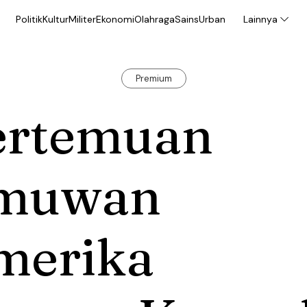
Politik
Kultur
Militer
Ekonomi
Olahraga
Sains
Urban
Lainnya
Premium
ertemuan
lmuwan
merika