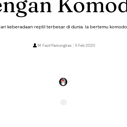
engan Komo
i keberadaan reptil terbesar di dunia. Ia bertemu komod
M. Fazil Pamungkas
5 Feb 2020