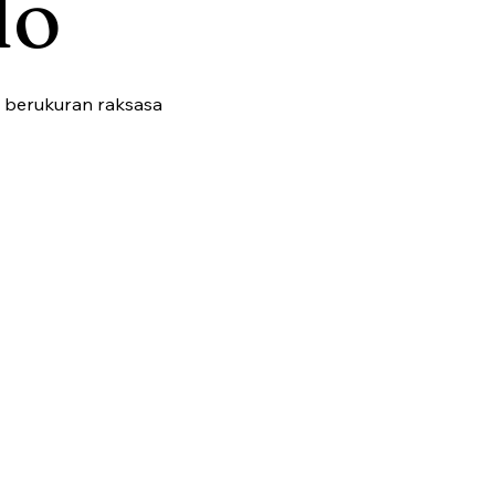
do
o berukuran raksasa