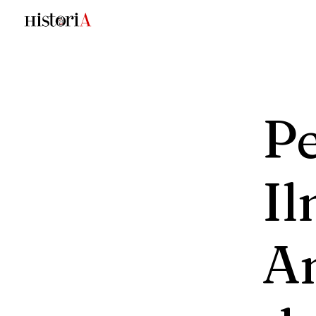
P
I
A