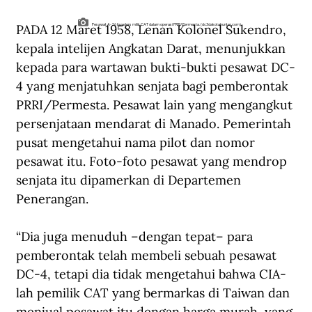
PADA 12 Maret 1958, Lenan Kolonel Sukendro, 
Pesawat A-26 Invaders milik CAT dalam operasi PRRI/Permesta. (dc3dakotahunter.com).
kepala intelijen Angkatan Darat, menunjukkan 
kepada para wartawan bukti-bukti pesawat DC-
4 yang menjatuhkan senjata bagi pemberontak 
PRRI/Permesta. Pesawat lain yang mengangkut 
persenjataan mendarat di Manado. Pemerintah 
pusat mengetahui nama pilot dan nomor 
pesawat itu. Foto-foto pesawat yang mendrop 
senjata itu dipamerkan di Departemen 
Penerangan.
“Dia juga menuduh –dengan tepat– para 
pemberontak telah membeli sebuah pesawat 
DC-4, tetapi dia tidak mengetahui bahwa CIA-
lah pemilik CAT yang bermarkas di Taiwan dan 
menjual pesawat itu dengan harga murah, yang 