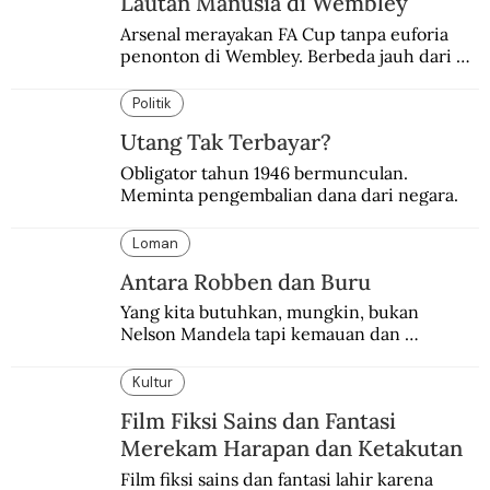
Lautan Manusia di Wembley
Arsenal merayakan FA Cup tanpa euforia 
penonton di Wembley. Berbeda jauh dari 
suasana final di stadion ikonik itu 97 tahun 
silam.
Politik
Utang Tak Terbayar?
Obligator tahun 1946 bermunculan. 
Meminta pengembalian dana dari negara.
Loman
Antara Robben dan Buru
Yang kita butuhkan, mungkin, bukan 
Nelson Mandela tapi kemauan dan 
keberanian untuk menebus dosa masa lalu 
dengan berbagai cara yang bisa memenuhi 
Kultur
rasa keadilan.
Film Fiksi Sains dan Fantasi
Merekam Harapan dan Ketakutan
Film fiksi sains dan fantasi lahir karena 