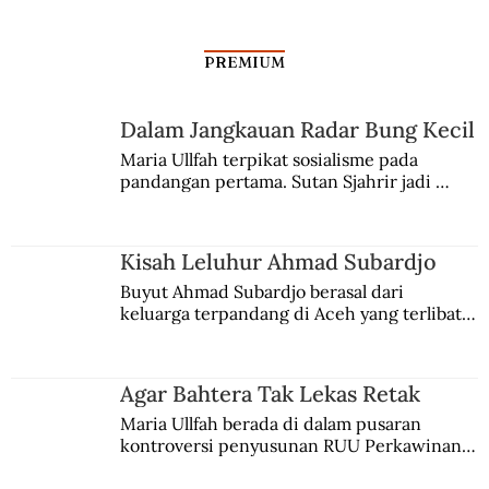
PREMIUM
Senjata CIA untuk PRRI
Dalam Jangkauan Radar Bung Kecil
Maria Ullfah terpikat sosialisme pada 
pandangan pertama. Sutan Sjahrir jadi 
comblangnya.
Kisah Leluhur Ahmad Subardjo
Buyut Ahmad Subardjo berasal dari 
keluarga terpandang di Aceh yang terlibat 
persaingan kekuasaan. Dia memilih 
merantau ke Jawa dan menjadi pemuka 
agama Islam. Anaknya mengikuti jejaknya.
Agar Bahtera Tak Lekas Retak
Maria Ullfah berada di dalam pusaran 
kontroversi penyusunan RUU Perkawinan. 
Berbuah manis walau penuh kompromi.