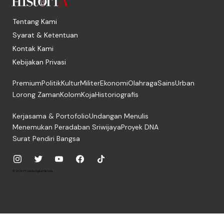
Tentang Kami
Syarat & Ketentuan
Kontak Kami
Kebijakan Privasi
Premium
Politik
Kultur
Militer
Ekonomi
Olahraga
Sains
Urban
Lorong Zaman
Kolom
Koja
Historiografis
Kerjasama & Portofolio
Undangan Menulis
Menemukan Peradaban Sriwijaya
Proyek DNA
Surat Pendiri Bangsa
© 2026, PT. Media Digital Historia.