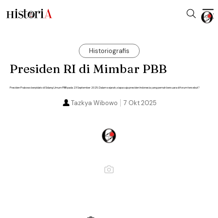
Historiografis
Presiden RI di Mimbar PBB
Presiden Prabowo berpidato di Sidang Umum PBB pada 23 September 2025. Dalam sejarah, siapa saja presiden Indonesia yang pernah bersuara di forum tersebut?
Tazkya Wibowo
7 Okt 2025