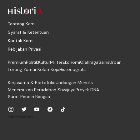
Tentang Kami
Syarat & Ketentuan
Kontak Kami
Kebijakan Privasi
Premium
Politik
Kultur
Militer
Ekonomi
Olahraga
Sains
Urban
Lorong Zaman
Kolom
Koja
Historiografis
Kerjasama & Portofolio
Undangan Menulis
Menemukan Peradaban Sriwijaya
Proyek DNA
Surat Pendiri Bangsa
© 2026, PT. Media Digital Historia.