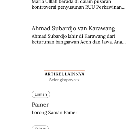
Maria Ullfah berada di dalam pusaran 
kontroversi penyusunan RUU Perkawinan. 
Berbuah manis walau penuh kompromi.
Ahmad Subardjo van Karawang
Ahmad Subardjo lahir di Karawang dari 
keturunan bangsawan Aceh dan Jawa. Anak 
kesayangan mantri polisi ini pindah ke 
Batavia untuk melanjutkan pendidikan di 
sekolah Belanda.
ARTIKEL LAINNYA
Selengkapnya
Loman
Pamer
Lorong Zaman Pamer