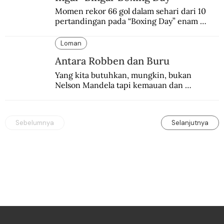
Momen rekor 66 gol dalam sehari dari 10 
pertandingan pada “Boxing Day” enam 
dekade lalu. Termasuk kekalahan pahit 
Manchester United 6-1.
Loman
Antara Robben dan Buru
Yang kita butuhkan, mungkin, bukan 
Nelson Mandela tapi kemauan dan 
keberanian untuk menebus dosa masa lalu 
dengan berbagai cara yang bisa memenuhi 
rasa keadilan.
Sebelumnya
Selanjutnya