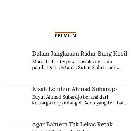
PREMIUM
Dalam Jangkauan Radar Bung Kecil
Maria Ullfah terpikat sosialisme pada 
pandangan pertama. Sutan Sjahrir jadi 
comblangnya.
Kisah Leluhur Ahmad Subardjo
Buyut Ahmad Subardjo berasal dari 
keluarga terpandang di Aceh yang terlibat 
persaingan kekuasaan. Dia memilih 
merantau ke Jawa dan menjadi pemuka 
agama Islam. Anaknya mengikuti jejaknya.
Agar Bahtera Tak Lekas Retak