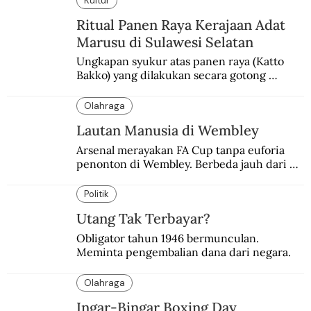
Kultur
Ritual Panen Raya Kerajaan Adat
Marusu di Sulawesi Selatan
Ungkapan syukur atas panen raya (Katto 
Bakko) yang dilakukan secara gotong 
royong.
Olahraga
Lautan Manusia di Wembley
Arsenal merayakan FA Cup tanpa euforia 
penonton di Wembley. Berbeda jauh dari 
suasana final di stadion ikonik itu 97 tahun 
silam.
Politik
Utang Tak Terbayar?
Obligator tahun 1946 bermunculan. 
Meminta pengembalian dana dari negara.
Olahraga
Ingar-Bingar Boxing Day