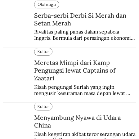
Olahraga
Serba-serbi Derbi Si Merah dan
Setan Merah
Rivalitas paling panas dalam sepabola 
Inggris. Bermula dari persaingan ekonomi 
dan industri.
Kultur
Meretas Mimpi dari Kamp
Pengungsi lewat Captains of
Zaatari
Kisah pengungsi Suriah yang ingin 
mengusir kesuraman masa depan lewat 
sepakbola. Disajikan dengan intim dan 
humanis.
Kultur
Menyambung Nyawa di Udara
China
Kisah kegetiran akibat teror serangan udara 