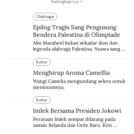
Selengkapnya
Olahraga
Epilog Tragis Sang Pengusung
Bendera Palestina di Olimpiade
Abu Maraheel bukan sekadar ikon dan 
legenda olahraga Palestina. Nyawa sang 
Olimpian tak tertolong setelah Israel 
memblokade Rafah.
Kultur
Menghirup Aroma Camellia
Wangi Camelia mengundang selera untuk 
meminumnya.
Kultur
Imlek Bersama Presiden Jokowi
Perayaan Imlek sempat dilarang pada 
zaman Belanda dan Orde Baru. Kini 
dirayakan dengan semarak.