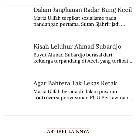
kesadaran kebangsaannya tumbuh berkat 
Jules Verne, Multatuli, hingga Sun Yat-sen.
Dalam Jangkauan Radar Bung Kecil
Maria Ullfah terpikat sosialisme pada 
pandangan pertama. Sutan Sjahrir jadi 
comblangnya.
Kisah Leluhur Ahmad Subardjo
Buyut Ahmad Subardjo berasal dari 
keluarga terpandang di Aceh yang terlibat 
persaingan kekuasaan. Dia memilih 
merantau ke Jawa dan menjadi pemuka 
agama Islam. Anaknya mengikuti jejaknya.
Agar Bahtera Tak Lekas Retak
Maria Ullfah berada di dalam pusaran 
kontroversi penyusunan RUU Perkawinan. 
Berbuah manis walau penuh kompromi.
ARTIKEL LAINNYA