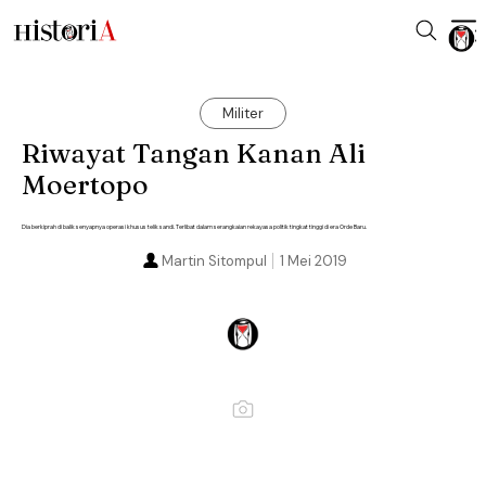
Militer
Riwayat Tangan Kanan Ali
Moertopo
Dia berkiprah di balik senyapnya operasi khusus telik sandi. Terlibat dalam serangkaian rekayasa politik tingkat tinggi di era Orde Baru.
Martin Sitompul
1 Mei 2019