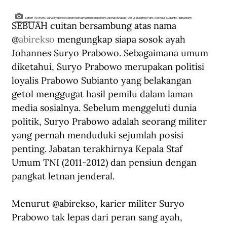
Letjen TNI (Purn.) Suryo Prabowo (kanan) bersama mantan perwira Operasi Khusus (Opsus) Kolonel (Purn.) Aloysius Sugianto. (Instagram
SEBUAH cuitan bersambung atas nama 
@suryoprabowo2011).
@
abirekso
 mengungkap siapa sosok ayah 
Johannes Suryo Prabowo. Sebagaimana umum 
diketahui, Suryo Prabowo merupakan politisi 
loyalis Prabowo Subianto yang belakangan 
getol menggugat hasil pemilu dalam laman 
media sosialnya. Sebelum menggeluti dunia 
politik, Suryo Prabowo adalah seorang militer 
yang pernah menduduki sejumlah posisi 
penting. Jabatan terakhirnya Kepala Staf 
Umum TNI (2011-2012) dan pensiun dengan 
pangkat letnan jenderal.  
Menurut @abirekso, karier militer Suryo 
Prabowo tak lepas dari peran sang ayah, 