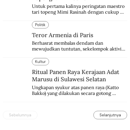
Untuk pertama kalinya peringatan maestro 
tari topeng Mimi Rasinah dengan cukup 
besar. Melibatkan seniman nasional dan 
internasional.
Politik
Teror Armenia di Paris
Berhasrat membalas dendam dan 
mewujudkan tuntutan, sekelompok aktivis 
garis keras Armenia mengebom bandara di 
Paris.
Kultur
Ritual Panen Raya Kerajaan Adat
Marusu di Sulawesi Selatan
Ungkapan syukur atas panen raya (Katto 
Bakko) yang dilakukan secara gotong 
royong.
Sebelumnya
Selanjutnya