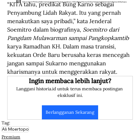
“KITA tahu, predikat Bung Karno sebagai 
Ketua Umum PNI Osa Maliki memasang baret Pasukan Jagabaya, 1965. (Repro Prisma: Di Atas Panggung Sejarah dari Sultan ke Ali Murtopo).
Penyambung Lidah Rakyat. Itu yang pernah 
menakutkan saya pribadi,” kata Jenderal 
Soemitro dalam biografinya, 
Soemitro
dari 
Pangdam Mulawarman sampai Pangkopkamtib 
karya Ramadhan KH. Dalam masa transisi, 
kekuatan Orde Baru berusaha keras mencegah 
jangan sampai Sukarno menggunakan 
kharismanya untuk menggerakkan rakyat.
Ingin membaca lebih lanjut?
Langgani historia.id untuk terus membaca postingan 
eksklusif ini.
Berlangganan Sekarang
Tag:
Ali Moertopo
Premium