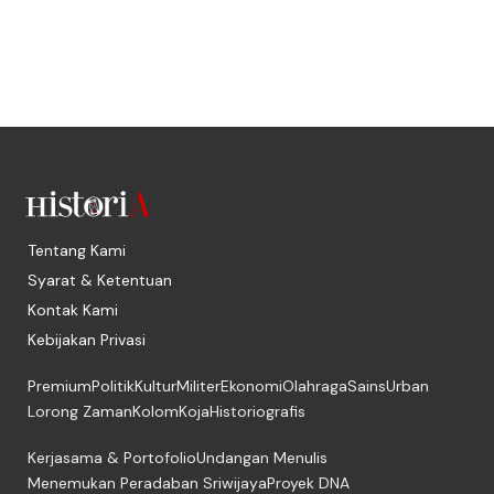
Tentang Kami
Syarat & Ketentuan
Kontak Kami
Kebijakan Privasi
Premium
Politik
Kultur
Militer
Ekonomi
Olahraga
Sains
Urban
Lorong Zaman
Kolom
Koja
Historiografis
Kerjasama & Portofolio
Undangan Menulis
Menemukan Peradaban Sriwijaya
Proyek DNA