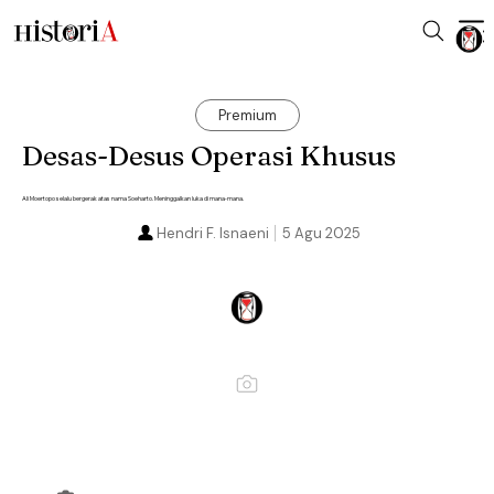
Premium
Desas-Desus Operasi Khusus
Ali Moertopo selalu bergerak atas nama Soeharto. Meninggalkan luka di mana-mana.
Hendri F. Isnaeni
5 Agu 2025