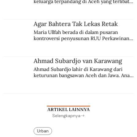
keluarga terpandang di Aceh yang terlibat 
persaingan kekuasaan. Dia memilih 
merantau ke Jawa dan menjadi pemuka 
agama Islam. Anaknya mengikuti jejaknya.
Agar Bahtera Tak Lekas Retak
Maria Ullfah berada di dalam pusaran 
kontroversi penyusunan RUU Perkawinan. 
Berbuah manis walau penuh kompromi.
Ahmad Subardjo van Karawang
Ahmad Subardjo lahir di Karawang dari 
keturunan bangsawan Aceh dan Jawa. Anak 
kesayangan mantri polisi ini pindah ke 
Batavia untuk melanjutkan pendidikan di 
sekolah Belanda.
ARTIKEL LAINNYA
Selengkapnya
Urban