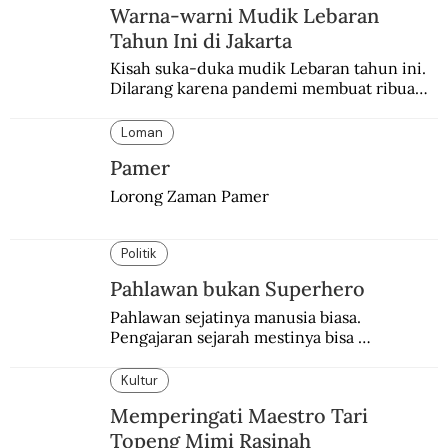
Warna-warni Mudik Lebaran
Tahun Ini di Jakarta
Kisah suka-duka mudik Lebaran tahun ini. 
Dilarang karena pandemi membuat ribuan 
orang berbondong-bondong pulang 
kampung lebih awal.
Loman
Pamer
Lorong Zaman Pamer
Politik
Pahlawan bukan Superhero
Pahlawan sejatinya manusia biasa. 
Pengajaran sejarah mestinya bisa 
menghadirkan sosok humanisnya.
Kultur
Memperingati Maestro Tari
Topeng Mimi Rasinah