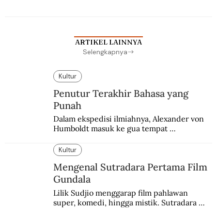
ARTIKEL LAINNYA
Selengkapnya
Kultur
Penutur Terakhir Bahasa yang
Punah
Dalam ekspedisi ilmiahnya, Alexander von 
Humboldt masuk ke gua tempat 
pemakaman suku yang telah punah. Seekor 
burung nuri diyakini sebagai penutur 
Kultur
terakhir bahasa suku itu.
Mengenal Sutradara Pertama Film
Gundala
Lilik Sudjio menggarap film pahlawan 
super, komedi, hingga mistik. Sutradara 
terbaik yang kurang dilirik.