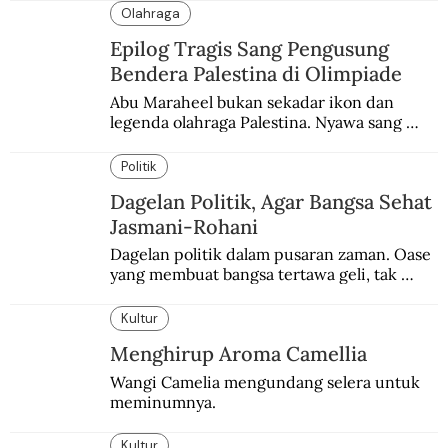
Olahraga
Epilog Tragis Sang Pengusung
Bendera Palestina di Olimpiade
Abu Maraheel bukan sekadar ikon dan 
legenda olahraga Palestina. Nyawa sang 
Olimpian tak tertolong setelah Israel 
memblokade Rafah.
Politik
Dagelan Politik, Agar Bangsa Sehat
Jasmani-Rohani
Dagelan politik dalam pusaran zaman. Oase 
yang membuat bangsa tertawa geli, tak 
melulu nyeri.
Kultur
Menghirup Aroma Camellia
Wangi Camelia mengundang selera untuk 
meminumnya.
Kultur