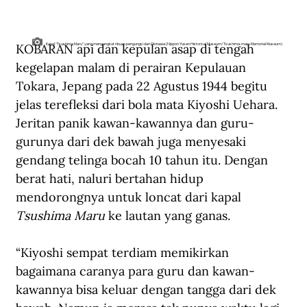
KOBARAN api dan kepulan asap di tengah 
Kapal "Tsushima Maru" yang mengangkut ribuan pengungsi dari Okinawa (Nippon Yusen Historical Museum/Tsushima-maru Memorial Museum)
kegelapan malam di perairan Kepulauan 
Tokara, Jepang pada 22 Agustus 1944 begitu 
jelas terefleksi dari bola mata Kiyoshi Uehara. 
Jeritan panik kawan-kawannya dan guru-
gurunya dari dek bawah juga menyesaki 
gendang telinga bocah 10 tahun itu. Dengan 
berat hati, naluri bertahan hidup 
mendorongnya untuk loncat dari kapal 
Tsushima Maru
 ke lautan yang ganas.
“Kiyoshi sempat terdiam memikirkan 
bagaimana caranya para guru dan kawan-
kawannya bisa keluar dengan tangga dari dek 