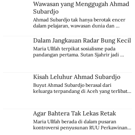
Wawasan yang Menggugah Ahmad
Subardjo
Tamatnya Armada Jepang di Filipina
Ahmad Subardjo tak hanya berotak encer 
dalam pelajaran, wawasan dunia dan 
(Bagian I)
kesadaran kebangsaannya tumbuh berkat 
Jules Verne, Multatuli, hingga Sun Yat-sen.
Dalam Jangkauan Radar Bung Kecil
Maria Ullfah terpikat sosialisme pada 
pandangan pertama. Sutan Sjahrir jadi 
comblangnya.
Kisah Leluhur Ahmad Subardjo
Buyut Ahmad Subardjo berasal dari 
keluarga terpandang di Aceh yang terlibat 
persaingan kekuasaan. Dia memilih 
merantau ke Jawa dan menjadi pemuka 
agama Islam. Anaknya mengikuti jejaknya.
Agar Bahtera Tak Lekas Retak
Maria Ullfah berada di dalam pusaran 
kontroversi penyusunan RUU Perkawinan. 
Berbuah manis walau penuh kompromi.