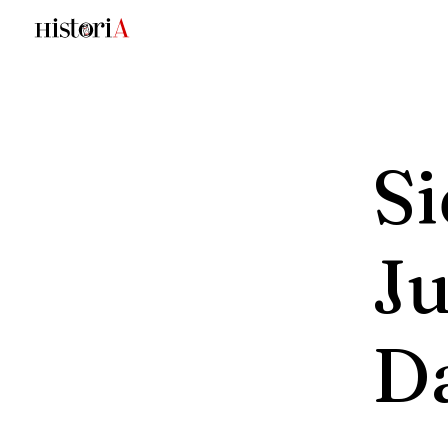
S
J
D