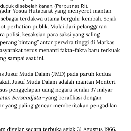
uduk di sebelah kanan. (Perpusnas RI).
dir Yosua Hutabarat yang menyeret mantan 
sebagai terdakwa utama bergulir kembali. Sejak 
ot perhatian publik. Mulai dari pelanggaran 
a polisi, kesaksian para saksi yang saling 
erang bintang” antar perwira tinggi di Markas 
masyarakat terus menanti fakta-fakta baru terkuak 
g sampai saat ini.   
us Jusuf Muda Dalam (JMD) pada paruh kedua 
akat. Jusuf Muda Dalam adalah mantan Menteri 
sus penggelapan uang negara senilai 97 milyar 
atan Bersendjata
 –yang berafiliasi dengan 
ar yang paling gencar memberitakan pengadilan 
m digelar secara terbuka sejak 31 Agustus 1966. 