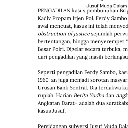
Jusuf Muda Dalam d
PENGADILAN kasus pembunuhan Briga
Kadiv Propam Irjen Pol. Ferdy Sambo 
awal mencuat, kasus ini telah menyed
obstruction of justice
 sejumlah perwir
bertentangan, hingga menyerempet “p
Besar Polri. Digelar secara terbuka, 
dari pengadilan yang masih berlangsun
Seperti pengadilan Ferdy Sambo, kas
1960-an juga menjadi sorotan masyar
Urusan Bank Sentral. Dia terdakwa ka
rupiah. Harian 
Berita Yudha
 dan 
Angk
Angkatan Darat– adalah dua suratkab
kasus Jusuf.
Persidangan subversi Jusuf Muda Dala