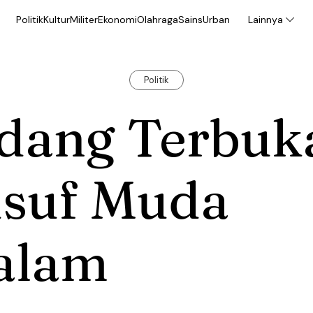
Politik
Kultur
Militer
Ekonomi
Olahraga
Sains
Urban
Lainnya
Politik
idang Terbuk
usuf Muda
alam