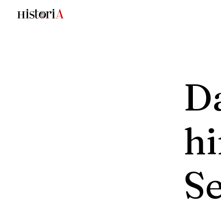
D
h
Se