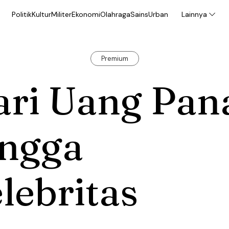
Politik
Kultur
Militer
Ekonomi
Olahraga
Sains
Urban
Lainnya
Premium
ari Uang Pan
ingga
lebritas