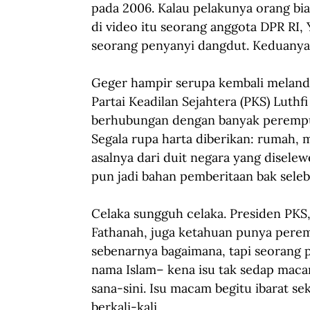
pada 2006. Kalau pelakunya orang bias
di video itu seorang anggota DPR RI, 
seorang penyanyi dangdut. Keduanya 
Geger hampir serupa kembali meland
Partai Keadilan Sejahtera (PKS) Luthf
berhubungan dengan banyak perempua
Segala rupa harta diberikan: rumah, 
asalnya dari duit negara yang disele
pun jadi bahan pemberitaan bak selebr
Celaka sungguh celaka. Presiden PKS,
Fathanah, juga ketahuan punya pere
sebenarnya bagaimana, tapi seorang p
nama Islam– kena isu tak sedap macam 
sana-sini. Isu macam begitu ibarat sek
berkali-kali.