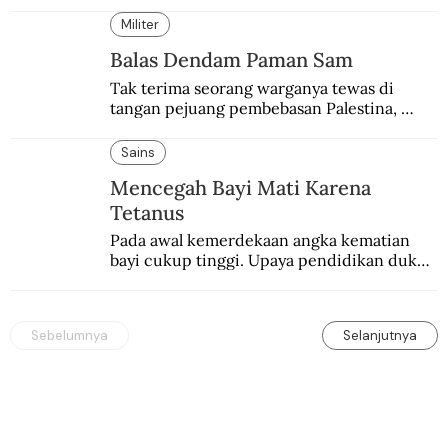
setelah mencuri gelar dunia milik 
Muhammad Ali.
Militer
Balas Dendam Paman Sam
Tak terima seorang warganya tewas di 
tangan pejuang pembebasan Palestina, 
pemerintahan Ronald Reagan melakukan 
pembalasan.
Sains
Mencegah Bayi Mati Karena
Tetanus
Pada awal kemerdekaan angka kematian 
bayi cukup tinggi. Upaya pendidikan dukun 
pun dilakukan lewat Proyek Serpong.
Sebelumnya
Selanjutnya