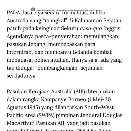
PADA dasarnya secara formalitas, militer 
Barisan pasukan Australia yang disambut masyarakat Banjarmasin (Australian War Memorial)
Australia yang “mangkal” di Kalimantan Selatan 
patuh pada keinginan Sekutu 
casu quo
 Inggris. 
Agendanya pasca-penyerahan: memulangkan 
pasukan Jepang, membebaskan para 
interniran, dan membantu Belanda kembali 
menguasai pemerintahan. Hanya saja, ada yang 
tak diduga: “pembangkangan” sejumlah 
serdadunya. 
Pasukan Kerajaan Australia (AIF) diterjunkan 
dalam rangka Kampanye Borneo (1 Mei-30 
Agustus 1945) yang dilancarkan South-West 
Pacific Area (SWPA) pimpinan Jenderal Douglas 
MacArthur. Pasukan AIF yang jadi pasukan 
pemukul darat di antaranya Divisi ke-7 dan 