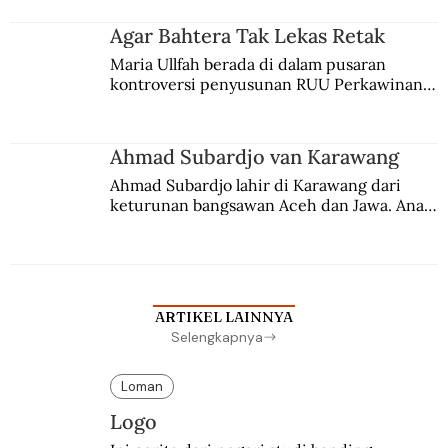
merantau ke Jawa dan menjadi pemuka 
agama Islam. Anaknya mengikuti jejaknya.
Agar Bahtera Tak Lekas Retak
Maria Ullfah berada di dalam pusaran 
kontroversi penyusunan RUU Perkawinan. 
Berbuah manis walau penuh kompromi.
Ahmad Subardjo van Karawang
Ahmad Subardjo lahir di Karawang dari 
keturunan bangsawan Aceh dan Jawa. Anak 
kesayangan mantri polisi ini pindah ke 
Batavia untuk melanjutkan pendidikan di 
sekolah Belanda.
ARTIKEL LAINNYA
Selengkapnya
Loman
Logo