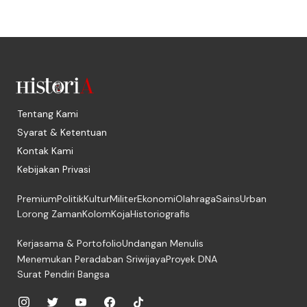
Tentang Kami
Syarat & Ketentuan
Kontak Kami
Kebijakan Privasi
Premium
Politik
Kultur
Militer
Ekonomi
Olahraga
Sains
Urban
Lorong Zaman
Kolom
Koja
Historiografis
Kerjasama & Portofolio
Undangan Menulis
Menemukan Peradaban Sriwijaya
Proyek DNA
Surat Pendiri Bangsa