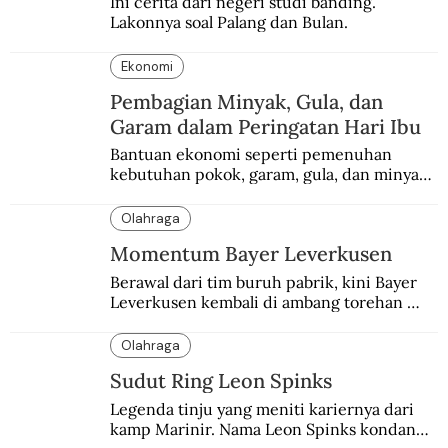
Ini cerita dari negeri studi banding. 
Lakonnya soal Palang dan Bulan.
Ekonomi
Pembagian Minyak, Gula, dan
Garam dalam Peringatan Hari Ibu
Bantuan ekonomi seperti pemenuhan 
kebutuhan pokok, garam, gula, dan minyak 
menjadi salah satu perhatian dalam 
peringatan Hari Ibu.
Olahraga
Momentum Bayer Leverkusen
Berawal dari tim buruh pabrik, kini Bayer 
Leverkusen kembali di ambang torehan 
“treble”. Sempat diejek dengan julukan 
“Neverkusen”.
Olahraga
Sudut Ring Leon Spinks
Legenda tinju yang meniti kariernya dari 
kamp Marinir. Nama Leon Spinks kondang 