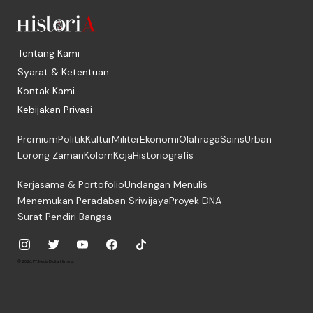
Tentang Kami
Syarat & Ketentuan
Kontak Kami
Kebijakan Privasi
Premium
Politik
Kultur
Militer
Ekonomi
Olahraga
Sains
Urban
Lorong Zaman
Kolom
Koja
Historiografis
Kerjasama & Portofolio
Undangan Menulis
Menemukan Peradaban Sriwijaya
Proyek DNA
Surat Pendiri Bangsa
© 2026, PT. Media Digital Historia.